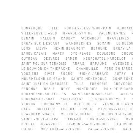
DUNKERQUE
LILLE
PORT-EN-BESSIN-HUPPAIN
ROUBAIX
VILLENEUVE D'ASCQ
GRANDE-SYNTHE
VALENCIENNES
DENAIN
HALLUIN
CAUDRY
WORMHOUT
GRAVELINES
BRUAY-SUR-L'ESCAUT
WAMBRECHIES
SOMAIN
LE QUES
LENS
LIEVIN
HENIN-BEAUMONT
BETHUNE
BRUAY-LA-
SANOV CALAIS
MARCK
OYE-PLAGE
COULOGNE
COQU
OUTREAU
DESVRES
SAMER
NEUFCHATEL-HARDELOT
SAINT-POL-SUR-TERNOISE
ARRAS
BAPAUME
AVESNES-
LE NOUVION-EN-THIERACHE
CHAMOUILLE
FERE-EN-TARDE
VOUZIERS
GIVET
ROCROI
SIGNY-L'ABBAYE
AUTRY
MOURMELOND-LE-GRAND
SAINTE-MENEHOULD
COMPIEGN
SAINT-JUST-EN-CHAUSSEE
TILLE
FORMERIE
CREVECOE
PERONNE
NESLE
ROYE
MONTDIDIER
POIX-DE-PICARD
ROUXMESNIL-BOUTEILLES
SAINT-AUBIN-SUR-SCIE
CANY-B
GOURNAY-EN-BRAY
SAINT-SAENS
LE GRAND-QUEVILLY
VERNON
GUICHAINVILLE
BRETEUIL 27
VERNEUIL D'AVRE
CAEN
HONFLEUR
LISIEUX
ORBEC
MEZIDON-VALLEE D
GRANDCAMP-MAISY
VILLERS-BOCAGE
SOULEUVRE-EN-BO
SAINTE-MERE-EGLISE
SAINT-LÔ
CONDE-SUR-VIRE
TORI
BREHAL
GRANVILLE
LE-MONT-SAINT-MICHEL
BEAUVOIR
L'AIGLE
MORTAGNE-AU-PERCHE
VAL-AU-PERCHE
GACÉ