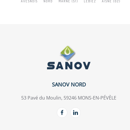
AVESNOIS
NORD
MARNE (51)
LEBIEZ
AISNE (02)
SANOV NORD
53 Pavé du Moulin, 59246 MONS-EN-PÉVÈLE