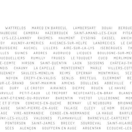
WATTRELOS
MARCQ EN BAROEUL
LAMBERSART
DOUAI
BERGU
MAUBEUGE
CAMBRAI
HAZEBROUCK
SAINT-AMAND-LES-EAUX
PITG
LYS-LEZ-LANNOY
RAISMES
HAUMONT
CYSOING
CASSEL
ANICH
NOY
AULNOY-AYMERIES
AVESNES-SUR-HELPE
LANDRECIES
LE CA
BUISSIERE
AUCHEL
LILLERS
AIRE-SUR-LA-LYS
ISEBERGUES
T
ELLES
GUINES
ARDRES
AUDRUICQ
LICQUES
BOULOGNE-SUR-ME
HUCQUELLIERS
RUMILLY
FRUGES
LE TOUQUET
CUCQ
MERLIMON
LE-COMTE
HIRSON
SAINT-QUENTIN
LAON
SOISSONS
CHÂTEAU-TH
NOIS
CHAUNY
LA CAPELLE
MONTCORNET
MARLE
VILLERS-COT
BUZANCY
SAULCES-MONCLIN
REIMS
EPERNAY
MONTMIRAIL
SE
E
NOYON
CREPY-EN-VALOIS
SENLIS
BRETEUIL
CLERMONT
BE
UR-LE-GRAND
SAINT-MAXIMIN
AMIENS
DOULLENS
ABBEVILLE
IE
DURY
LE CROTOY
AIRAINES
DIEPPE
ROUEN
LE HAVRE
ARVILLE
PETIT-CAUX
LE TREPORT
NEUFCHATEL-EN-BRAY
BLANG
SAINT-ETIENNE-DU-ROUVRAY
BARENTIN
YVETOT
LILLEBONNE
MON
 ET D'ITON
CONCHES-EN-OUCHE
BERNAY
LE NEUBOURG
BRIONN
'AUGE
SAINT-PIERRE-EN-AUGE
FALAISE
CLECY
LE HOM
DEAUV
CAGE
VIRE-NORMANDIE
CONDE-EN-NORMANDIE
LA HAGUE
BARFL
GNY-LES-VILLES
VALOGNES
FLAMANVILLE
BARNEVILLE-CARTERET
PONTORSON
SAINT-JAMES
BRECEY
SOURDEVAL
SAINT-HILAI
SÉES
ALENÇON
GOUFFERN EN AUGE
ARGENTAN
ECOUCHE-LES