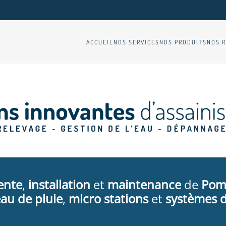
ACCUEIL
NOS SERVICES
NOS PRODUITS
NOS R
ente
,
installation
et
maintenance
de
Pom
au de pluie
,
micro stations
et
systèmes d