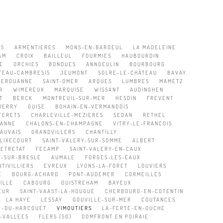
ES
ARMENTIERES
MONS-EN-BAROEUL
LA MADELEINE
AM
CROIX
BAILLEUL
FOURMIES
HAUBOURDIN
E
ORCHIES
BONDUES
ANNOEULIN
BOURBOURG
TEAU-CAMBRESIS
JEUMONT
SOLRE-LE-CHÂTEAU
BAVAY
HEROUANNE
SAINT-OMER
ARQUES
LUMBRES
MAMETZ
R
WIMEREUX
MARQUISE
WISSANT
AUDINGHEN
T
BERCK
MONTREUIL-SUR-MER
HESDIN
FREVENT
IERRY
GUISE
BOHAIN-EN-VERMANDOIS
TERETS
CHARLEVILLE-MEZIERES
SEDAN
RETHEL
ZANNE
CHALONS-EN-CHAMPAGNE
VITRY-LE-FRANCOIS
AUVAIS
GRANDVILLERS
CHANTILLY
FLIXECOURT
SAINT-VALERY-SUR-SOMME
ALBERT
ETRETAT
FECAMP
SAINT-VALERY-EN-CAUX
Y-SUR-BRESLE
AUMALE
FORGES-LES-EAUX
TIVILLIERS
EVREUX
LYONS-LA-FORET
LOUVIERS
E
BOURG-ACHARD
PONT-AUDEMER
CORMEILLES
ILLE
CABOURG
OUISTREHAM
BAYEUX
EUR
SAINT-VAAST-LA-HOUGUE
CHERBOURG-EN-COTENTIN
LA HAYE
LESSAY
GOUVILLE-SUR-MER
COUTANCES
RE-DU-HARCOUET
VIMOUTIERS
LA-FERTE-EN-OUCHE
-VALLEES
FLERS (50)
DOMFRONT EN POIRAIE