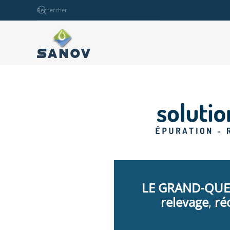
Accéder au contenu principal
Type 2 or more characters for results.
LE GRAND-QUE
relevage
,
ré