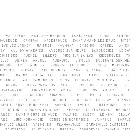
WATTRELOS
MARCQ EN BAROEUL
LAMBERSART
DOUAI
BERGU
MAUBEUGE
CAMBRAI
HAZEBROUCK
SAINT-AMAND-LES-EAUX
PITG
LYS-LEZ-LANNOY
RAISMES
HAUMONT
CYSOING
CASSEL
ANICH
NOY
AULNOY-AYMERIES
AVESNES-SUR-HELPE
LANDRECIES
LE CA
BUISSIERE
AUCHEL
LILLERS
AIRE-SUR-LA-LYS
ISEBERGUES
T
ELLES
GUINES
ARDRES
AUDRUICQ
LICQUES
BOULOGNE-SUR-ME
HUCQUELLIERS
RUMILLY
FRUGES
LE TOUQUET
CUCQ
MERLIMON
LE-COMTE
HIRSON
SAINT-QUENTIN
LAON
SOISSONS
CHÂTEAU-TH
NOIS
CHAUNY
LA CAPELLE
MONTCORNET
MARLE
VILLERS-COT
BUZANCY
SAULCES-MONCLIN
REIMS
EPERNAY
MONTMIRAIL
SE
E
NOYON
CREPY-EN-VALOIS
SENLIS
BRETEUIL
CLERMONT
BE
UR-LE-GRAND
SAINT-MAXIMIN
AMIENS
DOULLENS
ABBEVILLE
IE
DURY
LE CROTOY
AIRAINES
DIEPPE
ROUEN
LE HAVRE
ARVILLE
PETIT-CAUX
LE TREPORT
NEUFCHATEL-EN-BRAY
BLANG
SAINT-ETIENNE-DU-ROUVRAY
BARENTIN
YVETOT
LILLEBONNE
MON
 ET D'ITON
CONCHES-EN-OUCHE
BERNAY
LE NEUBOURG
BRIONN
'AUGE
SAINT-PIERRE-EN-AUGE
FALAISE
CLECY
LE HOM
DEAUV
CAGE
VIRE-NORMANDIE
CONDE-EN-NORMANDIE
LA HAGUE
BARFL
GNY-LES-VILLES
VALOGNES
FLAMANVILLE
BARNEVILLE-CARTERET
PONTORSON
SAINT-JAMES
BRECEY
SOURDEVAL
SAINT-HILAI