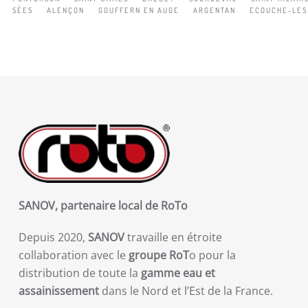
SÉES
ALENÇON
GOUFFERN EN AUGE
ARGENTAN
ECOUCHE-LES
SANOV, partenaire local de RoTo
Depuis 2020,
SANOV
travaille en étroite
collaboration avec le
groupe RoT
o pour la
distribution de toute la
gamme eau et
assainissement
dans le Nord et l’Est de la France.