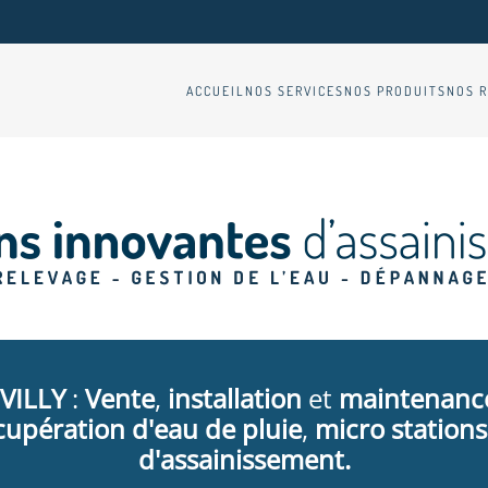
ACCUEIL
NOS SERVICES
NOS PRODUITS
NOS R
VILLY
:
Vente
,
installation
et
maintenanc
cupération d'eau de pluie
,
micro stations
d'assainissement.