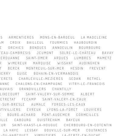
ES
ARMENTIERES
MONS-EN-BAROEUL
LA MADELEINE
AM
CROIX
BAILLEUL
FOURMIES
HAUBOURDIN
E
ORCHIES
BONDUES
ANNOEULIN
BOURBOURG
TEAU-CAMBRESIS
JEUMONT
SOLRE-LE-CHÂTEAU
BAVAY
HEROUANNE
SAINT-OMER
ARQUES
LUMBRES
MAMETZ
R
WIMEREUX
MARQUISE
WISSANT
AUDINGHEN
T
BERCK
MONTREUIL-SUR-MER
HESDIN
FREVENT
IERRY
GUISE
BOHAIN-EN-VERMANDOIS
TERETS
CHARLEVILLE-MEZIERES
SEDAN
RETHEL
ZANNE
CHALONS-EN-CHAMPAGNE
VITRY-LE-FRANCOIS
AUVAIS
GRANDVILLERS
CHANTILLY
FLIXECOURT
SAINT-VALERY-SUR-SOMME
ALBERT
ETRETAT
FECAMP
SAINT-VALERY-EN-CAUX
Y-SUR-BRESLE
AUMALE
FORGES-LES-EAUX
TIVILLIERS
EVREUX
LYONS-LA-FORET
LOUVIERS
E
BOURG-ACHARD
PONT-AUDEMER
CORMEILLES
ILLE
CABOURG
OUISTREHAM
BAYEUX
EUR
SAINT-VAAST-LA-HOUGUE
CHERBOURG-EN-COTENTIN
LA HAYE
LESSAY
GOUVILLE-SUR-MER
COUTANCES
RE-DU-HARCOUET
VIMOUTIERS
LA-FERTE-EN-OUCHE