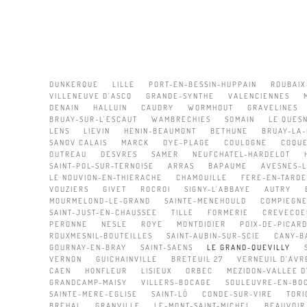
DUNKERQUE
LILLE
PORT-EN-BESSIN-HUPPAIN
ROUBAIX
VILLENEUVE D'ASCQ
GRANDE-SYNTHE
VALENCIENNES
DENAIN
HALLUIN
CAUDRY
WORMHOUT
GRAVELINES
BRUAY-SUR-L'ESCAUT
WAMBRECHIES
SOMAIN
LE QUES
LENS
LIEVIN
HENIN-BEAUMONT
BETHUNE
BRUAY-LA-
SANOV CALAIS
MARCK
OYE-PLAGE
COULOGNE
COQU
OUTREAU
DESVRES
SAMER
NEUFCHATEL-HARDELOT
SAINT-POL-SUR-TERNOISE
ARRAS
BAPAUME
AVESNES-
LE NOUVION-EN-THIERACHE
CHAMOUILLE
FERE-EN-TARDE
VOUZIERS
GIVET
ROCROI
SIGNY-L'ABBAYE
AUTRY
MOURMELOND-LE-GRAND
SAINTE-MENEHOULD
COMPIEGN
SAINT-JUST-EN-CHAUSSEE
TILLE
FORMERIE
CREVECOE
PERONNE
NESLE
ROYE
MONTDIDIER
POIX-DE-PICARD
ROUXMESNIL-BOUTEILLES
SAINT-AUBIN-SUR-SCIE
CANY-B
GOURNAY-EN-BRAY
SAINT-SAENS
LE GRAND-QUEVILLY
VERNON
GUICHAINVILLE
BRETEUIL 27
VERNEUIL D'AVRE
CAEN
HONFLEUR
LISIEUX
ORBEC
MEZIDON-VALLEE D
GRANDCAMP-MAISY
VILLERS-BOCAGE
SOULEUVRE-EN-BO
SAINTE-MERE-EGLISE
SAINT-LÔ
CONDE-SUR-VIRE
TORI
BREHAL
GRANVILLE
LE-MONT-SAINT-MICHEL
BEAUVOIR