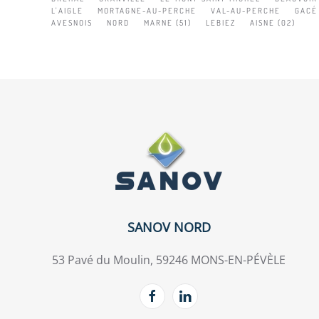
L'AIGLE
MORTAGNE-AU-PERCHE
VAL-AU-PERCHE
GACÉ
AVESNOIS
NORD
MARNE (51)
LEBIEZ
AISNE (02)
SANOV NORD
53 Pavé du Moulin, 59246 MONS-EN-PÉVÈLE