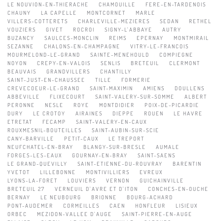
LE NOUVION-EN-THIERACHE
CHAMOUILLE
FERE-EN-TARDENOIS
CHAUNY
LA CAPELLE
MONTCORNET
MARLE
VILLERS-COTTERETS
CHARLEVILLE-MEZIERES
SEDAN
RETHEL
VOUZIERS
GIVET
ROCROI
SIGNY-L'ABBAYE
AUTRY
BUZANCY
SAULCES-MONCLIN
REIMS
EPERNAY
MONTMIRAIL
SEZANNE
CHALONS-EN-CHAMPAGNE
VITRY-LE-FRANCOIS
MOURMELOND-LE-GRAND
SAINTE-MENEHOULD
COMPIEGNE
NOYON
CREPY-EN-VALOIS
SENLIS
BRETEUIL
CLERMONT
BEAUVAIS
GRANDVILLERS
CHANTILLY
SAINT-JUST-EN-CHAUSSEE
TILLE
FORMERIE
CREVECOEUR-LE-GRAND
SAINT-MAXIMIN
AMIENS
DOULLENS
ABBEVILLE
FLIXECOURT
SAINT-VALERY-SUR-SOMME
ALBERT
PERONNE
NESLE
ROYE
MONTDIDIER
POIX-DE-PICARDIE
DURY
LE CROTOY
AIRAINES
DIEPPE
ROUEN
LE HAVRE
ETRETAT
FECAMP
SAINT-VALERY-EN-CAUX
ROUXMESNIL-BOUTEILLES
SAINT-AUBIN-SUR-SCIE
CANY-BARVILLE
PETIT-CAUX
LE TREPORT
NEUFCHATEL-EN-BRAY
BLANGY-SUR-BRESLE
AUMALE
FORGES-LES-EAUX
GOURNAY-EN-BRAY
SAINT-SAENS
LE GRAND-QUEVILLY
SAINT-ETIENNE-DU-ROUVRAY
BARENTIN
YVETOT
LILLEBONNE
MONTIVILLIERS
EVREUX
LYONS-LA-FORET
LOUVIERS
VERNON
GUICHAINVILLE
BRETEUIL 27
VERNEUIL D'AVRE ET D'ITON
CONCHES-EN-OUCHE
BERNAY
LE NEUBOURG
BRIONNE
BOURG-ACHARD
PONT-AUDEMER
CORMEILLES
CAEN
HONFLEUR
LISIEUX
ORBEC
MEZIDON-VALLEE D'AUGE
SAINT-PIERRE-EN-AUGE