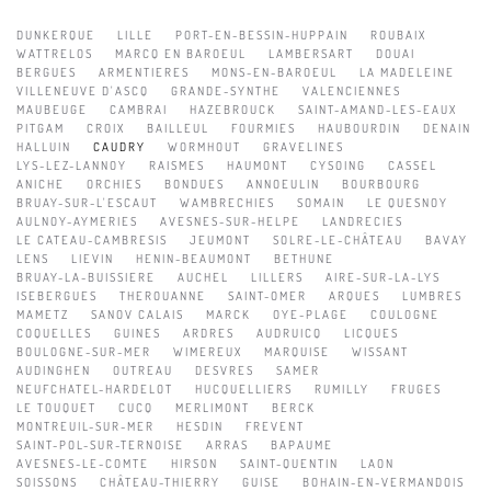
DUNKERQUE
LILLE
PORT-EN-BESSIN-HUPPAIN
ROUBAIX
WATTRELOS
MARCQ EN BAROEUL
LAMBERSART
DOUAI
BERGUES
ARMENTIERES
MONS-EN-BAROEUL
LA MADELEINE
VILLENEUVE D'ASCQ
GRANDE-SYNTHE
VALENCIENNES
MAUBEUGE
CAMBRAI
HAZEBROUCK
SAINT-AMAND-LES-EAUX
PITGAM
CROIX
BAILLEUL
FOURMIES
HAUBOURDIN
DENAIN
HALLUIN
CAUDRY
WORMHOUT
GRAVELINES
LYS-LEZ-LANNOY
RAISMES
HAUMONT
CYSOING
CASSEL
ANICHE
ORCHIES
BONDUES
ANNOEULIN
BOURBOURG
BRUAY-SUR-L'ESCAUT
WAMBRECHIES
SOMAIN
LE QUESNOY
AULNOY-AYMERIES
AVESNES-SUR-HELPE
LANDRECIES
LE CATEAU-CAMBRESIS
JEUMONT
SOLRE-LE-CHÂTEAU
BAVAY
LENS
LIEVIN
HENIN-BEAUMONT
BETHUNE
BRUAY-LA-BUISSIERE
AUCHEL
LILLERS
AIRE-SUR-LA-LYS
ISEBERGUES
THEROUANNE
SAINT-OMER
ARQUES
LUMBRES
MAMETZ
SANOV CALAIS
MARCK
OYE-PLAGE
COULOGNE
COQUELLES
GUINES
ARDRES
AUDRUICQ
LICQUES
BOULOGNE-SUR-MER
WIMEREUX
MARQUISE
WISSANT
AUDINGHEN
OUTREAU
DESVRES
SAMER
NEUFCHATEL-HARDELOT
HUCQUELLIERS
RUMILLY
FRUGES
LE TOUQUET
CUCQ
MERLIMONT
BERCK
MONTREUIL-SUR-MER
HESDIN
FREVENT
SAINT-POL-SUR-TERNOISE
ARRAS
BAPAUME
AVESNES-LE-COMTE
HIRSON
SAINT-QUENTIN
LAON
SOISSONS
CHÂTEAU-THIERRY
GUISE
BOHAIN-EN-VERMANDOIS