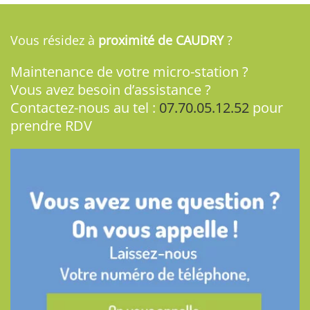
Vous résidez à
proximité de CAUDRY
?
Maintenance de votre micro-station ?
Vous avez besoin d’assistance ?
Contactez-nous au tel :
07.70.05.12.52
pour
prendre RDV