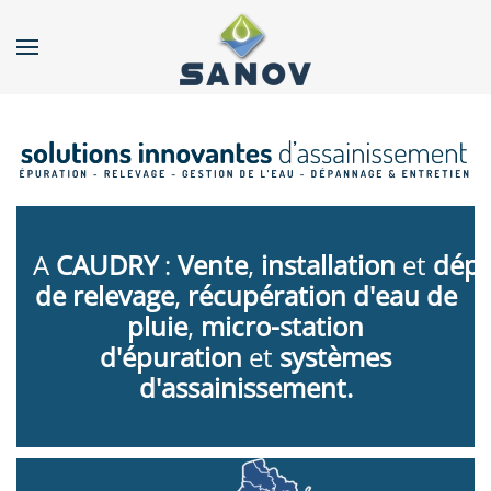
Accéder au contenu principal
A
CAUDRY
:
Vente
,
installation
et
d
ép
de relevage
,
récupération d'eau de
pluie
,
micro-station
d'épuration
et
systèmes
d'assainissement.