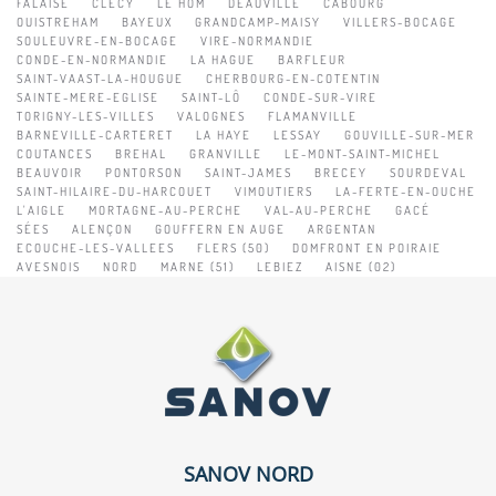
FALAISE
CLECY
LE HOM
DEAUVILLE
CABOURG
OUISTREHAM
BAYEUX
GRANDCAMP-MAISY
VILLERS-BOCAGE
SOULEUVRE-EN-BOCAGE
VIRE-NORMANDIE
CONDE-EN-NORMANDIE
LA HAGUE
BARFLEUR
SAINT-VAAST-LA-HOUGUE
CHERBOURG-EN-COTENTIN
SAINTE-MERE-EGLISE
SAINT-LÔ
CONDE-SUR-VIRE
TORIGNY-LES-VILLES
VALOGNES
FLAMANVILLE
BARNEVILLE-CARTERET
LA HAYE
LESSAY
GOUVILLE-SUR-MER
COUTANCES
BREHAL
GRANVILLE
LE-MONT-SAINT-MICHEL
BEAUVOIR
PONTORSON
SAINT-JAMES
BRECEY
SOURDEVAL
SAINT-HILAIRE-DU-HARCOUET
VIMOUTIERS
LA-FERTE-EN-OUCHE
L'AIGLE
MORTAGNE-AU-PERCHE
VAL-AU-PERCHE
GACÉ
SÉES
ALENÇON
GOUFFERN EN AUGE
ARGENTAN
ECOUCHE-LES-VALLEES
FLERS (50)
DOMFRONT EN POIRAIE
AVESNOIS
NORD
MARNE (51)
LEBIEZ
AISNE (02)
SANOV NORD