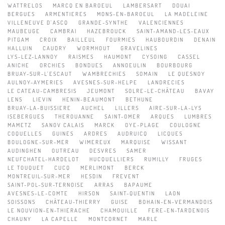
WATTRELOS
MARCQ EN BAROEUL
LAMBERSART
DOUAI
BERGUES
ARMENTIERES
MONS-EN-BAROEUL
LA MADELEINE
VILLENEUVE D'ASCQ
GRANDE-SYNTHE
VALENCIENNES
MAUBEUGE
CAMBRAI
HAZEBROUCK
SAINT-AMAND-LES-EAUX
PITGAM
CROIX
BAILLEUL
FOURMIES
HAUBOURDIN
DENAIN
HALLUIN
CAUDRY
WORMHOUT
GRAVELINES
LYS-LEZ-LANNOY
RAISMES
HAUMONT
CYSOING
CASSEL
ANICHE
ORCHIES
BONDUES
ANNOEULIN
BOURBOURG
BRUAY-SUR-L'ESCAUT
WAMBRECHIES
SOMAIN
LE QUESNOY
AULNOY-AYMERIES
AVESNES-SUR-HELPE
LANDRECIES
LE CATEAU-CAMBRESIS
JEUMONT
SOLRE-LE-CHÂTEAU
BAVAY
LENS
LIEVIN
HENIN-BEAUMONT
BETHUNE
BRUAY-LA-BUISSIERE
AUCHEL
LILLERS
AIRE-SUR-LA-LYS
ISEBERGUES
THEROUANNE
SAINT-OMER
ARQUES
LUMBRES
MAMETZ
SANOV CALAIS
MARCK
OYE-PLAGE
COULOGNE
COQUELLES
GUINES
ARDRES
AUDRUICQ
LICQUES
BOULOGNE-SUR-MER
WIMEREUX
MARQUISE
WISSANT
AUDINGHEN
OUTREAU
DESVRES
SAMER
NEUFCHATEL-HARDELOT
HUCQUELLIERS
RUMILLY
FRUGES
LE TOUQUET
CUCQ
MERLIMONT
BERCK
MONTREUIL-SUR-MER
HESDIN
FREVENT
SAINT-POL-SUR-TERNOISE
ARRAS
BAPAUME
AVESNES-LE-COMTE
HIRSON
SAINT-QUENTIN
LAON
SOISSONS
CHÂTEAU-THIERRY
GUISE
BOHAIN-EN-VERMANDOIS
LE NOUVION-EN-THIERACHE
CHAMOUILLE
FERE-EN-TARDENOIS
CHAUNY
LA CAPELLE
MONTCORNET
MARLE