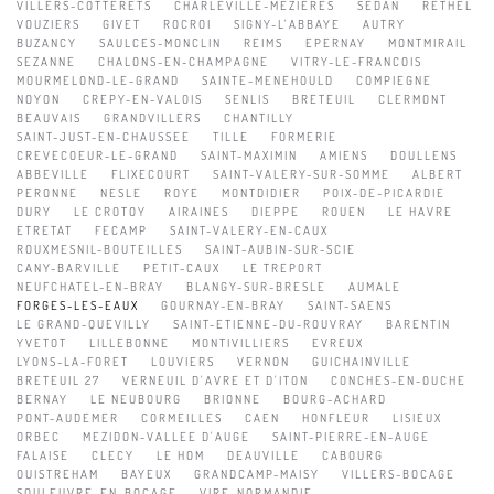
VILLERS-COTTERETS
CHARLEVILLE-MEZIERES
SEDAN
RETHEL
VOUZIERS
GIVET
ROCROI
SIGNY-L'ABBAYE
AUTRY
BUZANCY
SAULCES-MONCLIN
REIMS
EPERNAY
MONTMIRAIL
SEZANNE
CHALONS-EN-CHAMPAGNE
VITRY-LE-FRANCOIS
MOURMELOND-LE-GRAND
SAINTE-MENEHOULD
COMPIEGNE
NOYON
CREPY-EN-VALOIS
SENLIS
BRETEUIL
CLERMONT
BEAUVAIS
GRANDVILLERS
CHANTILLY
SAINT-JUST-EN-CHAUSSEE
TILLE
FORMERIE
CREVECOEUR-LE-GRAND
SAINT-MAXIMIN
AMIENS
DOULLENS
ABBEVILLE
FLIXECOURT
SAINT-VALERY-SUR-SOMME
ALBERT
PERONNE
NESLE
ROYE
MONTDIDIER
POIX-DE-PICARDIE
DURY
LE CROTOY
AIRAINES
DIEPPE
ROUEN
LE HAVRE
ETRETAT
FECAMP
SAINT-VALERY-EN-CAUX
ROUXMESNIL-BOUTEILLES
SAINT-AUBIN-SUR-SCIE
CANY-BARVILLE
PETIT-CAUX
LE TREPORT
NEUFCHATEL-EN-BRAY
BLANGY-SUR-BRESLE
AUMALE
FORGES-LES-EAUX
GOURNAY-EN-BRAY
SAINT-SAENS
LE GRAND-QUEVILLY
SAINT-ETIENNE-DU-ROUVRAY
BARENTIN
YVETOT
LILLEBONNE
MONTIVILLIERS
EVREUX
LYONS-LA-FORET
LOUVIERS
VERNON
GUICHAINVILLE
BRETEUIL 27
VERNEUIL D'AVRE ET D'ITON
CONCHES-EN-OUCHE
BERNAY
LE NEUBOURG
BRIONNE
BOURG-ACHARD
PONT-AUDEMER
CORMEILLES
CAEN
HONFLEUR
LISIEUX
ORBEC
MEZIDON-VALLEE D'AUGE
SAINT-PIERRE-EN-AUGE
FALAISE
CLECY
LE HOM
DEAUVILLE
CABOURG
OUISTREHAM
BAYEUX
GRANDCAMP-MAISY
VILLERS-BOCAGE
SOULEUVRE-EN-BOCAGE
VIRE-NORMANDIE