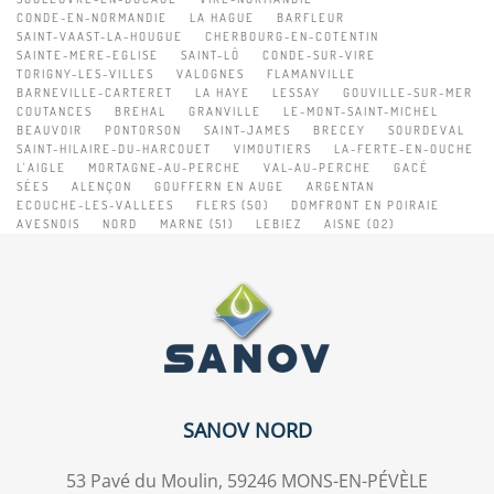
CONDE-EN-NORMANDIE
LA HAGUE
BARFLEUR
SAINT-VAAST-LA-HOUGUE
CHERBOURG-EN-COTENTIN
SAINTE-MERE-EGLISE
SAINT-LÔ
CONDE-SUR-VIRE
TORIGNY-LES-VILLES
VALOGNES
FLAMANVILLE
BARNEVILLE-CARTERET
LA HAYE
LESSAY
GOUVILLE-SUR-MER
COUTANCES
BREHAL
GRANVILLE
LE-MONT-SAINT-MICHEL
BEAUVOIR
PONTORSON
SAINT-JAMES
BRECEY
SOURDEVAL
SAINT-HILAIRE-DU-HARCOUET
VIMOUTIERS
LA-FERTE-EN-OUCHE
L'AIGLE
MORTAGNE-AU-PERCHE
VAL-AU-PERCHE
GACÉ
SÉES
ALENÇON
GOUFFERN EN AUGE
ARGENTAN
ECOUCHE-LES-VALLEES
FLERS (50)
DOMFRONT EN POIRAIE
AVESNOIS
NORD
MARNE (51)
LEBIEZ
AISNE (02)
SANOV NORD
53 Pavé du Moulin, 59246 MONS-EN-PÉVÈLE