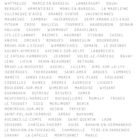
WATTRELOS
MARCQ EN BAROEUL
LAMBERSART
DOUAI
BERGUES
ARMENTIERES
MONS-EN-BAROEUL
LA MADELEINE
VILLENEUVE D'ASCQ
GRANDE-SYNTHE
VALENCIENNES
MAUBEUGE
CAMBRAI
HAZEBROUCK
SAINT-AMAND-LES-EAUX
PITGAM
CROIX
BAILLEUL
FOURMIES
HAUBOURDIN
DENAIN
HALLUIN
CAUDRY
WORMHOUT
GRAVELINES
LYS-LEZ-LANNOY
RAISMES
HAUMONT
CYSOING
CASSEL
ANICHE
ORCHIES
BONDUES
ANNOEULIN
BOURBOURG
BRUAY-SUR-L'ESCAUT
WAMBRECHIES
SOMAIN
LE QUESNOY
AULNOY-AYMERIES
AVESNES-SUR-HELPE
LANDRECIES
LE CATEAU-CAMBRESIS
JEUMONT
SOLRE-LE-CHÂTEAU
BAVAY
LENS
LIEVIN
HENIN-BEAUMONT
BETHUNE
BRUAY-LA-BUISSIERE
AUCHEL
LILLERS
AIRE-SUR-LA-LYS
ISEBERGUES
THEROUANNE
SAINT-OMER
ARQUES
LUMBRES
MAMETZ
SANOV CALAIS
MARCK
OYE-PLAGE
COULOGNE
COQUELLES
GUINES
ARDRES
AUDRUICQ
LICQUES
BOULOGNE-SUR-MER
WIMEREUX
MARQUISE
WISSANT
AUDINGHEN
OUTREAU
DESVRES
SAMER
NEUFCHATEL-HARDELOT
HUCQUELLIERS
RUMILLY
FRUGES
LE TOUQUET
CUCQ
MERLIMONT
BERCK
MONTREUIL-SUR-MER
HESDIN
FREVENT
SAINT-POL-SUR-TERNOISE
ARRAS
BAPAUME
AVESNES-LE-COMTE
HIRSON
SAINT-QUENTIN
LAON
SOISSONS
CHÂTEAU-THIERRY
GUISE
BOHAIN-EN-VERMANDOIS
LE NOUVION-EN-THIERACHE
CHAMOUILLE
FERE-EN-TARDENOIS
CHAUNY
LA CAPELLE
MONTCORNET
MARLE