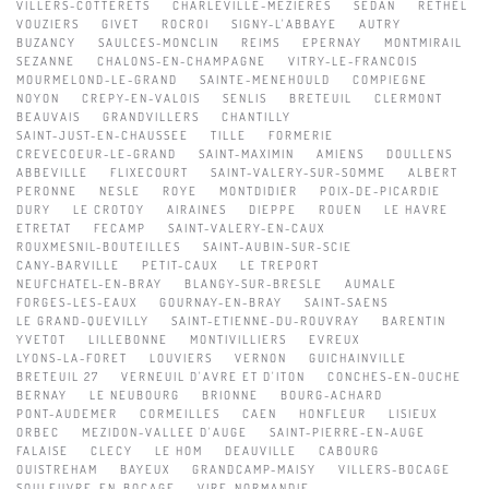
VILLERS-COTTERETS
CHARLEVILLE-MEZIERES
SEDAN
RETHEL
VOUZIERS
GIVET
ROCROI
SIGNY-L'ABBAYE
AUTRY
BUZANCY
SAULCES-MONCLIN
REIMS
EPERNAY
MONTMIRAIL
SEZANNE
CHALONS-EN-CHAMPAGNE
VITRY-LE-FRANCOIS
MOURMELOND-LE-GRAND
SAINTE-MENEHOULD
COMPIEGNE
NOYON
CREPY-EN-VALOIS
SENLIS
BRETEUIL
CLERMONT
BEAUVAIS
GRANDVILLERS
CHANTILLY
SAINT-JUST-EN-CHAUSSEE
TILLE
FORMERIE
CREVECOEUR-LE-GRAND
SAINT-MAXIMIN
AMIENS
DOULLENS
ABBEVILLE
FLIXECOURT
SAINT-VALERY-SUR-SOMME
ALBERT
PERONNE
NESLE
ROYE
MONTDIDIER
POIX-DE-PICARDIE
DURY
LE CROTOY
AIRAINES
DIEPPE
ROUEN
LE HAVRE
ETRETAT
FECAMP
SAINT-VALERY-EN-CAUX
ROUXMESNIL-BOUTEILLES
SAINT-AUBIN-SUR-SCIE
CANY-BARVILLE
PETIT-CAUX
LE TREPORT
NEUFCHATEL-EN-BRAY
BLANGY-SUR-BRESLE
AUMALE
FORGES-LES-EAUX
GOURNAY-EN-BRAY
SAINT-SAENS
LE GRAND-QUEVILLY
SAINT-ETIENNE-DU-ROUVRAY
BARENTIN
YVETOT
LILLEBONNE
MONTIVILLIERS
EVREUX
LYONS-LA-FORET
LOUVIERS
VERNON
GUICHAINVILLE
BRETEUIL 27
VERNEUIL D'AVRE ET D'ITON
CONCHES-EN-OUCHE
BERNAY
LE NEUBOURG
BRIONNE
BOURG-ACHARD
PONT-AUDEMER
CORMEILLES
CAEN
HONFLEUR
LISIEUX
ORBEC
MEZIDON-VALLEE D'AUGE
SAINT-PIERRE-EN-AUGE
FALAISE
CLECY
LE HOM
DEAUVILLE
CABOURG
OUISTREHAM
BAYEUX
GRANDCAMP-MAISY
VILLERS-BOCAGE
SOULEUVRE-EN-BOCAGE
VIRE-NORMANDIE