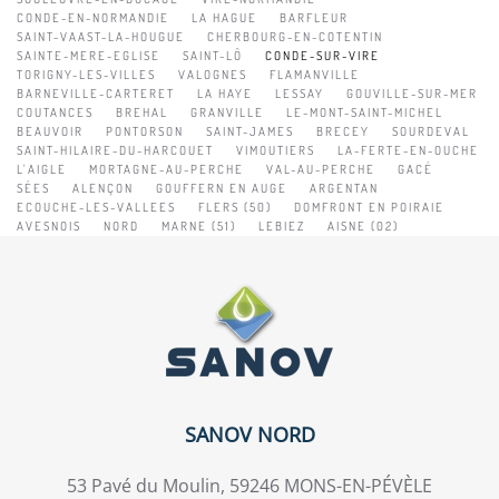
CONDE-EN-NORMANDIE
LA HAGUE
BARFLEUR
SAINT-VAAST-LA-HOUGUE
CHERBOURG-EN-COTENTIN
SAINTE-MERE-EGLISE
SAINT-LÔ
CONDE-SUR-VIRE
TORIGNY-LES-VILLES
VALOGNES
FLAMANVILLE
BARNEVILLE-CARTERET
LA HAYE
LESSAY
GOUVILLE-SUR-MER
COUTANCES
BREHAL
GRANVILLE
LE-MONT-SAINT-MICHEL
BEAUVOIR
PONTORSON
SAINT-JAMES
BRECEY
SOURDEVAL
SAINT-HILAIRE-DU-HARCOUET
VIMOUTIERS
LA-FERTE-EN-OUCHE
L'AIGLE
MORTAGNE-AU-PERCHE
VAL-AU-PERCHE
GACÉ
SÉES
ALENÇON
GOUFFERN EN AUGE
ARGENTAN
ECOUCHE-LES-VALLEES
FLERS (50)
DOMFRONT EN POIRAIE
AVESNOIS
NORD
MARNE (51)
LEBIEZ
AISNE (02)
SANOV NORD
53 Pavé du Moulin, 59246 MONS-EN-PÉVÈLE