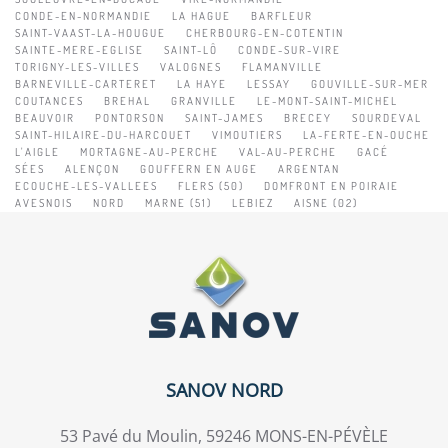
CONDE-EN-NORMANDIE
LA HAGUE
BARFLEUR
SAINT-VAAST-LA-HOUGUE
CHERBOURG-EN-COTENTIN
SAINTE-MERE-EGLISE
SAINT-LÔ
CONDE-SUR-VIRE
TORIGNY-LES-VILLES
VALOGNES
FLAMANVILLE
BARNEVILLE-CARTERET
LA HAYE
LESSAY
GOUVILLE-SUR-MER
COUTANCES
BREHAL
GRANVILLE
LE-MONT-SAINT-MICHEL
BEAUVOIR
PONTORSON
SAINT-JAMES
BRECEY
SOURDEVAL
SAINT-HILAIRE-DU-HARCOUET
VIMOUTIERS
LA-FERTE-EN-OUCHE
L'AIGLE
MORTAGNE-AU-PERCHE
VAL-AU-PERCHE
GACÉ
SÉES
ALENÇON
GOUFFERN EN AUGE
ARGENTAN
ECOUCHE-LES-VALLEES
FLERS (50)
DOMFRONT EN POIRAIE
AVESNOIS
NORD
MARNE (51)
LEBIEZ
AISNE (02)
SANOV NORD
53 Pavé du Moulin, 59246 MONS-EN-PÉVÈLE