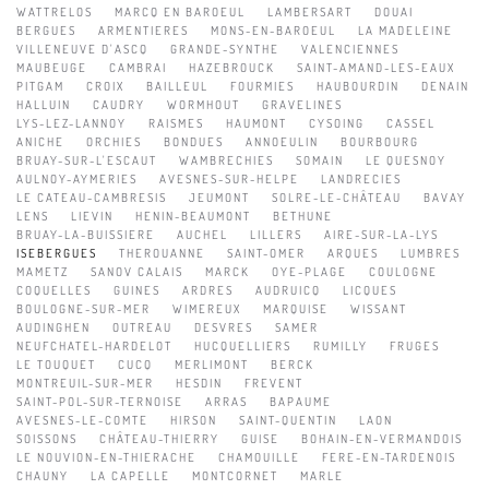
WATTRELOS
MARCQ EN BAROEUL
LAMBERSART
DOUAI
BERGUES
ARMENTIERES
MONS-EN-BAROEUL
LA MADELEINE
VILLENEUVE D'ASCQ
GRANDE-SYNTHE
VALENCIENNES
MAUBEUGE
CAMBRAI
HAZEBROUCK
SAINT-AMAND-LES-EAUX
PITGAM
CROIX
BAILLEUL
FOURMIES
HAUBOURDIN
DENAIN
HALLUIN
CAUDRY
WORMHOUT
GRAVELINES
LYS-LEZ-LANNOY
RAISMES
HAUMONT
CYSOING
CASSEL
ANICHE
ORCHIES
BONDUES
ANNOEULIN
BOURBOURG
BRUAY-SUR-L'ESCAUT
WAMBRECHIES
SOMAIN
LE QUESNOY
AULNOY-AYMERIES
AVESNES-SUR-HELPE
LANDRECIES
LE CATEAU-CAMBRESIS
JEUMONT
SOLRE-LE-CHÂTEAU
BAVAY
LENS
LIEVIN
HENIN-BEAUMONT
BETHUNE
BRUAY-LA-BUISSIERE
AUCHEL
LILLERS
AIRE-SUR-LA-LYS
ISEBERGUES
THEROUANNE
SAINT-OMER
ARQUES
LUMBRES
MAMETZ
SANOV CALAIS
MARCK
OYE-PLAGE
COULOGNE
COQUELLES
GUINES
ARDRES
AUDRUICQ
LICQUES
BOULOGNE-SUR-MER
WIMEREUX
MARQUISE
WISSANT
AUDINGHEN
OUTREAU
DESVRES
SAMER
NEUFCHATEL-HARDELOT
HUCQUELLIERS
RUMILLY
FRUGES
LE TOUQUET
CUCQ
MERLIMONT
BERCK
MONTREUIL-SUR-MER
HESDIN
FREVENT
SAINT-POL-SUR-TERNOISE
ARRAS
BAPAUME
AVESNES-LE-COMTE
HIRSON
SAINT-QUENTIN
LAON
SOISSONS
CHÂTEAU-THIERRY
GUISE
BOHAIN-EN-VERMANDOIS
LE NOUVION-EN-THIERACHE
CHAMOUILLE
FERE-EN-TARDENOIS
CHAUNY
LA CAPELLE
MONTCORNET
MARLE