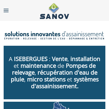
Accéder au contenu principal
A
ISEBERGUES
:
Vente
,
installation
et
maintenance
de
Pompes de
relevage
,
récupération d'eau de
pluie
,
micro stations
et
systèmes
d'assainissement.