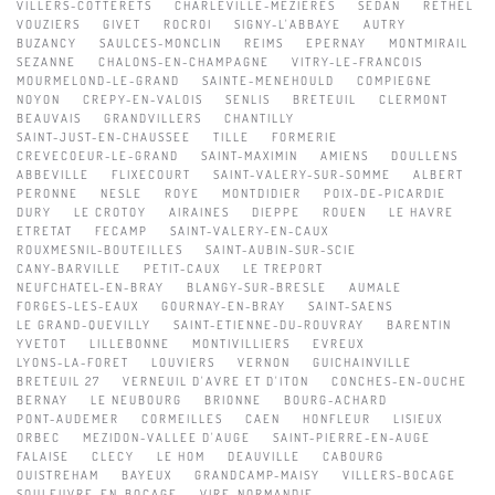
VILLERS-COTTERETS
CHARLEVILLE-MEZIERES
SEDAN
RETHEL
VOUZIERS
GIVET
ROCROI
SIGNY-L'ABBAYE
AUTRY
BUZANCY
SAULCES-MONCLIN
REIMS
EPERNAY
MONTMIRAIL
SEZANNE
CHALONS-EN-CHAMPAGNE
VITRY-LE-FRANCOIS
MOURMELOND-LE-GRAND
SAINTE-MENEHOULD
COMPIEGNE
NOYON
CREPY-EN-VALOIS
SENLIS
BRETEUIL
CLERMONT
BEAUVAIS
GRANDVILLERS
CHANTILLY
SAINT-JUST-EN-CHAUSSEE
TILLE
FORMERIE
CREVECOEUR-LE-GRAND
SAINT-MAXIMIN
AMIENS
DOULLENS
ABBEVILLE
FLIXECOURT
SAINT-VALERY-SUR-SOMME
ALBERT
PERONNE
NESLE
ROYE
MONTDIDIER
POIX-DE-PICARDIE
DURY
LE CROTOY
AIRAINES
DIEPPE
ROUEN
LE HAVRE
ETRETAT
FECAMP
SAINT-VALERY-EN-CAUX
ROUXMESNIL-BOUTEILLES
SAINT-AUBIN-SUR-SCIE
CANY-BARVILLE
PETIT-CAUX
LE TREPORT
NEUFCHATEL-EN-BRAY
BLANGY-SUR-BRESLE
AUMALE
FORGES-LES-EAUX
GOURNAY-EN-BRAY
SAINT-SAENS
LE GRAND-QUEVILLY
SAINT-ETIENNE-DU-ROUVRAY
BARENTIN
YVETOT
LILLEBONNE
MONTIVILLIERS
EVREUX
LYONS-LA-FORET
LOUVIERS
VERNON
GUICHAINVILLE
BRETEUIL 27
VERNEUIL D'AVRE ET D'ITON
CONCHES-EN-OUCHE
BERNAY
LE NEUBOURG
BRIONNE
BOURG-ACHARD
PONT-AUDEMER
CORMEILLES
CAEN
HONFLEUR
LISIEUX
ORBEC
MEZIDON-VALLEE D'AUGE
SAINT-PIERRE-EN-AUGE
FALAISE
CLECY
LE HOM
DEAUVILLE
CABOURG
OUISTREHAM
BAYEUX
GRANDCAMP-MAISY
VILLERS-BOCAGE
SOULEUVRE-EN-BOCAGE
VIRE-NORMANDIE