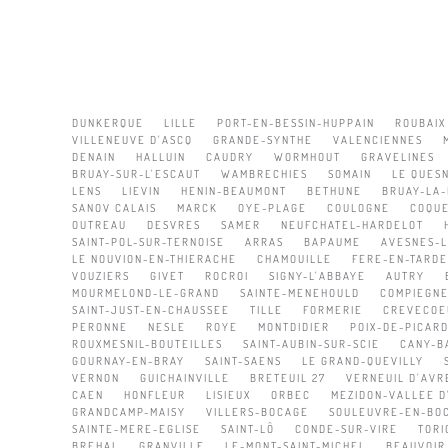
DUNKERQUE
LILLE
PORT-EN-BESSIN-HUPPAIN
ROUBAIX
VILLENEUVE D'ASCQ
GRANDE-SYNTHE
VALENCIENNES
DENAIN
HALLUIN
CAUDRY
WORMHOUT
GRAVELINES
BRUAY-SUR-L'ESCAUT
WAMBRECHIES
SOMAIN
LE QUES
LENS
LIEVIN
HENIN-BEAUMONT
BETHUNE
BRUAY-LA-
SANOV CALAIS
MARCK
OYE-PLAGE
COULOGNE
COQU
OUTREAU
DESVRES
SAMER
NEUFCHATEL-HARDELOT
SAINT-POL-SUR-TERNOISE
ARRAS
BAPAUME
AVESNES-
LE NOUVION-EN-THIERACHE
CHAMOUILLE
FERE-EN-TARDE
VOUZIERS
GIVET
ROCROI
SIGNY-L'ABBAYE
AUTRY
MOURMELOND-LE-GRAND
SAINTE-MENEHOULD
COMPIEGN
SAINT-JUST-EN-CHAUSSEE
TILLE
FORMERIE
CREVECOE
PERONNE
NESLE
ROYE
MONTDIDIER
POIX-DE-PICARD
ROUXMESNIL-BOUTEILLES
SAINT-AUBIN-SUR-SCIE
CANY-B
GOURNAY-EN-BRAY
SAINT-SAENS
LE GRAND-QUEVILLY
VERNON
GUICHAINVILLE
BRETEUIL 27
VERNEUIL D'AVRE
CAEN
HONFLEUR
LISIEUX
ORBEC
MEZIDON-VALLEE D
GRANDCAMP-MAISY
VILLERS-BOCAGE
SOULEUVRE-EN-BO
SAINTE-MERE-EGLISE
SAINT-LÔ
CONDE-SUR-VIRE
TORI
BREHAL
GRANVILLE
LE-MONT-SAINT-MICHEL
BEAUVOIR