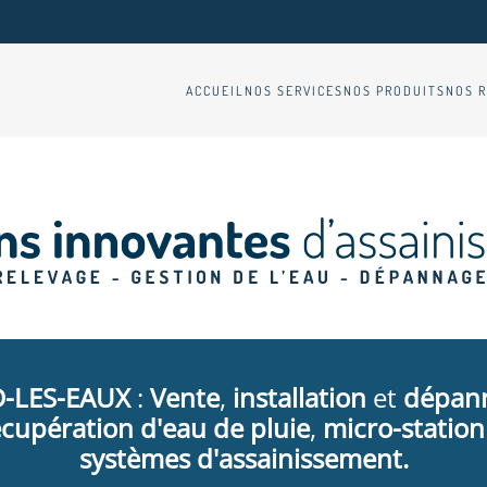
ACCUEIL
NOS SERVICES
NOS PRODUITS
NOS R
-LES-EAUX
:
Vente
,
installation
et
dépan
écupération d'eau de pluie
,
micro-station
systèmes d'assainissement.