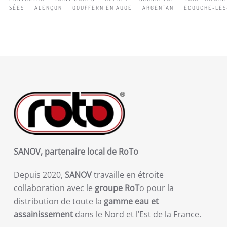
SÉES
ALENÇON
GOUFFERN EN AUGE
ARGENTAN
ECOUCHE-LES
SANOV, partenaire local de RoTo
Depuis 2020,
SANOV
travaille en étroite
collaboration avec le
groupe RoT
o pour la
distribution de toute la
gamme eau et
assainissement
dans le Nord et l’Est de la France.