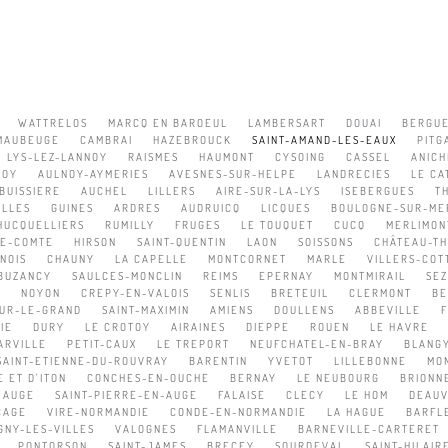
WATTRELOS
MARCQ EN BAROEUL
LAMBERSART
DOUAI
BERGU
MAUBEUGE
CAMBRAI
HAZEBROUCK
SAINT-AMAND-LES-EAUX
PITG
LYS-LEZ-LANNOY
RAISMES
HAUMONT
CYSOING
CASSEL
ANICH
NOY
AULNOY-AYMERIES
AVESNES-SUR-HELPE
LANDRECIES
LE CA
BUISSIERE
AUCHEL
LILLERS
AIRE-SUR-LA-LYS
ISEBERGUES
T
ELLES
GUINES
ARDRES
AUDRUICQ
LICQUES
BOULOGNE-SUR-ME
HUCQUELLIERS
RUMILLY
FRUGES
LE TOUQUET
CUCQ
MERLIMON
LE-COMTE
HIRSON
SAINT-QUENTIN
LAON
SOISSONS
CHÂTEAU-TH
NOIS
CHAUNY
LA CAPELLE
MONTCORNET
MARLE
VILLERS-COT
BUZANCY
SAULCES-MONCLIN
REIMS
EPERNAY
MONTMIRAIL
SE
E
NOYON
CREPY-EN-VALOIS
SENLIS
BRETEUIL
CLERMONT
BE
UR-LE-GRAND
SAINT-MAXIMIN
AMIENS
DOULLENS
ABBEVILLE
IE
DURY
LE CROTOY
AIRAINES
DIEPPE
ROUEN
LE HAVRE
ARVILLE
PETIT-CAUX
LE TREPORT
NEUFCHATEL-EN-BRAY
BLANG
SAINT-ETIENNE-DU-ROUVRAY
BARENTIN
YVETOT
LILLEBONNE
MON
 ET D'ITON
CONCHES-EN-OUCHE
BERNAY
LE NEUBOURG
BRIONN
'AUGE
SAINT-PIERRE-EN-AUGE
FALAISE
CLECY
LE HOM
DEAUV
CAGE
VIRE-NORMANDIE
CONDE-EN-NORMANDIE
LA HAGUE
BARFL
GNY-LES-VILLES
VALOGNES
FLAMANVILLE
BARNEVILLE-CARTERET
PONTORSON
SAINT-JAMES
BRECEY
SOURDEVAL
SAINT-HILAI