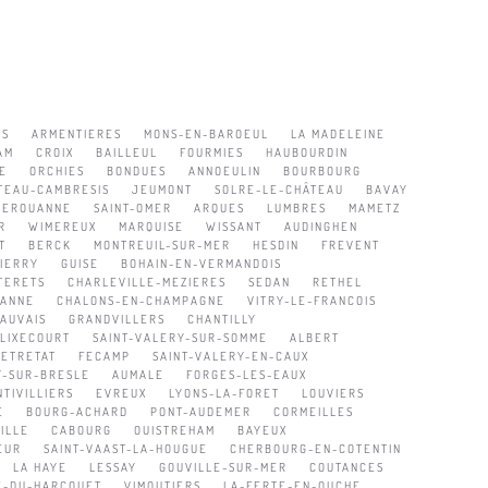
ES
ARMENTIERES
MONS-EN-BAROEUL
LA MADELEINE
AM
CROIX
BAILLEUL
FOURMIES
HAUBOURDIN
E
ORCHIES
BONDUES
ANNOEULIN
BOURBOURG
TEAU-CAMBRESIS
JEUMONT
SOLRE-LE-CHÂTEAU
BAVAY
HEROUANNE
SAINT-OMER
ARQUES
LUMBRES
MAMETZ
R
WIMEREUX
MARQUISE
WISSANT
AUDINGHEN
T
BERCK
MONTREUIL-SUR-MER
HESDIN
FREVENT
IERRY
GUISE
BOHAIN-EN-VERMANDOIS
TERETS
CHARLEVILLE-MEZIERES
SEDAN
RETHEL
ZANNE
CHALONS-EN-CHAMPAGNE
VITRY-LE-FRANCOIS
AUVAIS
GRANDVILLERS
CHANTILLY
FLIXECOURT
SAINT-VALERY-SUR-SOMME
ALBERT
ETRETAT
FECAMP
SAINT-VALERY-EN-CAUX
Y-SUR-BRESLE
AUMALE
FORGES-LES-EAUX
TIVILLIERS
EVREUX
LYONS-LA-FORET
LOUVIERS
E
BOURG-ACHARD
PONT-AUDEMER
CORMEILLES
ILLE
CABOURG
OUISTREHAM
BAYEUX
EUR
SAINT-VAAST-LA-HOUGUE
CHERBOURG-EN-COTENTIN
LA HAYE
LESSAY
GOUVILLE-SUR-MER
COUTANCES
RE-DU-HARCOUET
VIMOUTIERS
LA-FERTE-EN-OUCHE