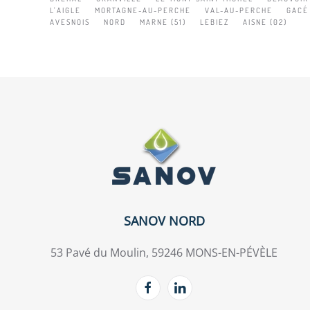
L'AIGLE
MORTAGNE-AU-PERCHE
VAL-AU-PERCHE
GACÉ
AVESNOIS
NORD
MARNE (51)
LEBIEZ
AISNE (02)
SANOV NORD
53 Pavé du Moulin, 59246 MONS-EN-PÉVÈLE