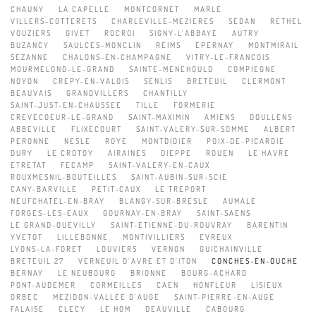
CHAUNY
LA CAPELLE
MONTCORNET
MARLE
VILLERS-COTTERETS
CHARLEVILLE-MEZIERES
SEDAN
RETHEL
VOUZIERS
GIVET
ROCROI
SIGNY-L'ABBAYE
AUTRY
BUZANCY
SAULCES-MONCLIN
REIMS
EPERNAY
MONTMIRAIL
SEZANNE
CHALONS-EN-CHAMPAGNE
VITRY-LE-FRANCOIS
MOURMELOND-LE-GRAND
SAINTE-MENEHOULD
COMPIEGNE
NOYON
CREPY-EN-VALOIS
SENLIS
BRETEUIL
CLERMONT
BEAUVAIS
GRANDVILLERS
CHANTILLY
SAINT-JUST-EN-CHAUSSEE
TILLE
FORMERIE
CREVECOEUR-LE-GRAND
SAINT-MAXIMIN
AMIENS
DOULLENS
ABBEVILLE
FLIXECOURT
SAINT-VALERY-SUR-SOMME
ALBERT
PERONNE
NESLE
ROYE
MONTDIDIER
POIX-DE-PICARDIE
DURY
LE CROTOY
AIRAINES
DIEPPE
ROUEN
LE HAVRE
ETRETAT
FECAMP
SAINT-VALERY-EN-CAUX
ROUXMESNIL-BOUTEILLES
SAINT-AUBIN-SUR-SCIE
CANY-BARVILLE
PETIT-CAUX
LE TREPORT
NEUFCHATEL-EN-BRAY
BLANGY-SUR-BRESLE
AUMALE
FORGES-LES-EAUX
GOURNAY-EN-BRAY
SAINT-SAENS
LE GRAND-QUEVILLY
SAINT-ETIENNE-DU-ROUVRAY
BARENTIN
YVETOT
LILLEBONNE
MONTIVILLIERS
EVREUX
LYONS-LA-FORET
LOUVIERS
VERNON
GUICHAINVILLE
BRETEUIL 27
VERNEUIL D'AVRE ET D'ITON
CONCHES-EN-OUCHE
BERNAY
LE NEUBOURG
BRIONNE
BOURG-ACHARD
PONT-AUDEMER
CORMEILLES
CAEN
HONFLEUR
LISIEUX
ORBEC
MEZIDON-VALLEE D'AUGE
SAINT-PIERRE-EN-AUGE
FALAISE
CLECY
LE HOM
DEAUVILLE
CABOURG