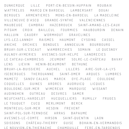
DUNKERQUE
LILLE
PORT-EN-BESSIN-HUPPAIN
ROUBAIX
WATTRELOS
MARCQ EN BAROEUL
LAMBERSART
DOUAI
BERGUES
ARMENTIERES
MONS-EN-BAROEUL
LA MADELEINE
VILLENEUVE D'ASCQ
GRANDE-SYNTHE
VALENCIENNES
MAUBEUGE
CAMBRAI
HAZEBROUCK
SAINT-AMAND-LES-EAUX
PITGAM
CROIX
BAILLEUL
FOURMIES
HAUBOURDIN
DENAIN
HALLUIN
CAUDRY
WORMHOUT
GRAVELINES
LYS-LEZ-LANNOY
RAISMES
HAUMONT
CYSOING
CASSEL
ANICHE
ORCHIES
BONDUES
ANNOEULIN
BOURBOURG
BRUAY-SUR-L'ESCAUT
WAMBRECHIES
SOMAIN
LE QUESNOY
AULNOY-AYMERIES
AVESNES-SUR-HELPE
LANDRECIES
LE CATEAU-CAMBRESIS
JEUMONT
SOLRE-LE-CHÂTEAU
BAVAY
LENS
LIEVIN
HENIN-BEAUMONT
BETHUNE
BRUAY-LA-BUISSIERE
AUCHEL
LILLERS
AIRE-SUR-LA-LYS
ISEBERGUES
THEROUANNE
SAINT-OMER
ARQUES
LUMBRES
MAMETZ
SANOV CALAIS
MARCK
OYE-PLAGE
COULOGNE
COQUELLES
GUINES
ARDRES
AUDRUICQ
LICQUES
BOULOGNE-SUR-MER
WIMEREUX
MARQUISE
WISSANT
AUDINGHEN
OUTREAU
DESVRES
SAMER
NEUFCHATEL-HARDELOT
HUCQUELLIERS
RUMILLY
FRUGES
LE TOUQUET
CUCQ
MERLIMONT
BERCK
MONTREUIL-SUR-MER
HESDIN
FREVENT
SAINT-POL-SUR-TERNOISE
ARRAS
BAPAUME
AVESNES-LE-COMTE
HIRSON
SAINT-QUENTIN
LAON
SOISSONS
CHÂTEAU-THIERRY
GUISE
BOHAIN-EN-VERMANDOIS
LE NOUVION-EN-THIERACHE
CHAMOUILLE
FERE-EN-TARDENOIS