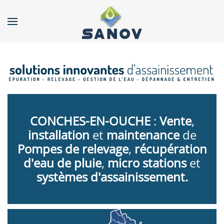
Accéder au contenu principal
CONCHES-EN-OUCHE
:
Vente
,
installation
et
maintenance
de
Pompes de relevage
,
récupération
d'eau de pluie
,
micro stations
et
systèmes d'assainissement.