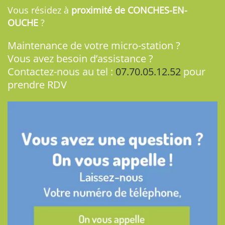
Vous résidez à
proximité de CONCHES-EN-
OUCHE
?
Maintenance de votre micro-station ?
Vous avez besoin d’assistance ?
Contactez-nous au tel :
07.70.05.12.52
pour
prendre RDV