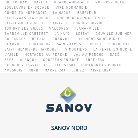
OUISTREHAM
BAYEUX
GRANDCAMP-MAISY
VILLERS-BOCAGE
SOULEUVRE-EN-BOCAGE
VIRE-NORMANDIE
CONDE-EN-NORMANDIE
LA HAGUE
BARFLEUR
SAINT-VAAST-LA-HOUGUE
CHERBOURG-EN-COTENTIN
SAINTE-MERE-EGLISE
SAINT-LÔ
CONDE-SUR-VIRE
TORIGNY-LES-VILLES
VALOGNES
FLAMANVILLE
BARNEVILLE-CARTERET
LA HAYE
LESSAY
GOUVILLE-SUR-MER
COUTANCES
BREHAL
GRANVILLE
LE-MONT-SAINT-MICHEL
BEAUVOIR
PONTORSON
SAINT-JAMES
BRECEY
SOURDEVAL
SAINT-HILAIRE-DU-HARCOUET
VIMOUTIERS
LA-FERTE-EN-OUCHE
L'AIGLE
MORTAGNE-AU-PERCHE
VAL-AU-PERCHE
GACÉ
SÉES
ALENÇON
GOUFFERN EN AUGE
ARGENTAN
ECOUCHE-LES-VALLEES
FLERS (50)
DOMFRONT EN POIRAIE
AVESNOIS
NORD
MARNE (51)
LEBIEZ
AISNE (02)
SANOV NORD