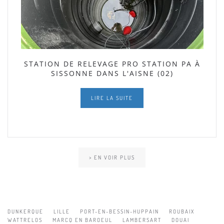
STATION DE RELEVAGE PRO STATION PA À
SISSONNE DANS L'AISNE (02)
LIRE LA SUITE
> EN VOIR PLUS
DUNKERQUE
LILLE
PORT-EN-BESSIN-HUPPAIN
ROUBAIX
WATTRELOS
MARCQ EN BAROEUL
LAMBERSART
DOUAI