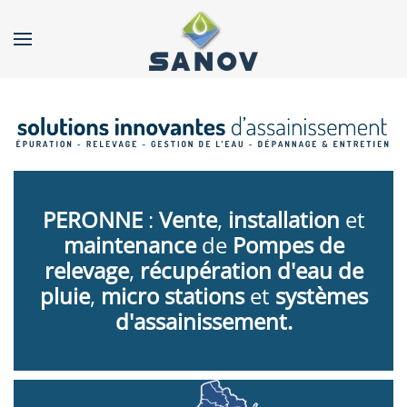
Accéder au contenu principal
PERONNE
:
Vente
,
installation
et
maintenance
de
Pompes de
relevage
,
récupération d'eau de
pluie
,
micro stations
et
systèmes
d'assainissement.