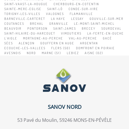
SAINT-VAAST-LA-HOUGUE
CHERBOURG-EN-COTENTIN
SAINTE-MERE-EGLISE
SAINT-LÔ
CONDE-SUR-VIRE
TORIGNY-LES-VILLES
VALOGNES
FLAMANVILLE
BARNEVILLE-CARTERET
LA HAYE
LESSAY
GOUVILLE-SUR-MER
COUTANCES
BREHAL
GRANVILLE
LE-MONT-SAINT-MICHEL
BEAUVOIR
PONTORSON
SAINT-JAMES
BRECEY
SOURDEVAL
SAINT-HILAIRE-DU-HARCOUET
VIMOUTIERS
LA-FERTE-EN-OUCHE
L'AIGLE
MORTAGNE-AU-PERCHE
VAL-AU-PERCHE
GACÉ
SÉES
ALENÇON
GOUFFERN EN AUGE
ARGENTAN
ECOUCHE-LES-VALLEES
FLERS (50)
DOMFRONT EN POIRAIE
AVESNOIS
NORD
MARNE (51)
LEBIEZ
AISNE (02)
SANOV NORD
53 Pavé du Moulin, 59246 MONS-EN-PÉVÈLE