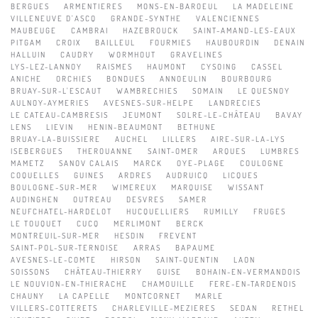
BERGUES
ARMENTIERES
MONS-EN-BAROEUL
LA MADELEINE
VILLENEUVE D'ASCQ
GRANDE-SYNTHE
VALENCIENNES
MAUBEUGE
CAMBRAI
HAZEBROUCK
SAINT-AMAND-LES-EAUX
PITGAM
CROIX
BAILLEUL
FOURMIES
HAUBOURDIN
DENAIN
HALLUIN
CAUDRY
WORMHOUT
GRAVELINES
LYS-LEZ-LANNOY
RAISMES
HAUMONT
CYSOING
CASSEL
ANICHE
ORCHIES
BONDUES
ANNOEULIN
BOURBOURG
BRUAY-SUR-L'ESCAUT
WAMBRECHIES
SOMAIN
LE QUESNOY
AULNOY-AYMERIES
AVESNES-SUR-HELPE
LANDRECIES
LE CATEAU-CAMBRESIS
JEUMONT
SOLRE-LE-CHÂTEAU
BAVAY
LENS
LIEVIN
HENIN-BEAUMONT
BETHUNE
BRUAY-LA-BUISSIERE
AUCHEL
LILLERS
AIRE-SUR-LA-LYS
ISEBERGUES
THEROUANNE
SAINT-OMER
ARQUES
LUMBRES
MAMETZ
SANOV CALAIS
MARCK
OYE-PLAGE
COULOGNE
COQUELLES
GUINES
ARDRES
AUDRUICQ
LICQUES
BOULOGNE-SUR-MER
WIMEREUX
MARQUISE
WISSANT
AUDINGHEN
OUTREAU
DESVRES
SAMER
NEUFCHATEL-HARDELOT
HUCQUELLIERS
RUMILLY
FRUGES
LE TOUQUET
CUCQ
MERLIMONT
BERCK
MONTREUIL-SUR-MER
HESDIN
FREVENT
SAINT-POL-SUR-TERNOISE
ARRAS
BAPAUME
AVESNES-LE-COMTE
HIRSON
SAINT-QUENTIN
LAON
SOISSONS
CHÂTEAU-THIERRY
GUISE
BOHAIN-EN-VERMANDOIS
LE NOUVION-EN-THIERACHE
CHAMOUILLE
FERE-EN-TARDENOIS
CHAUNY
LA CAPELLE
MONTCORNET
MARLE
VILLERS-COTTERETS
CHARLEVILLE-MEZIERES
SEDAN
RETHEL