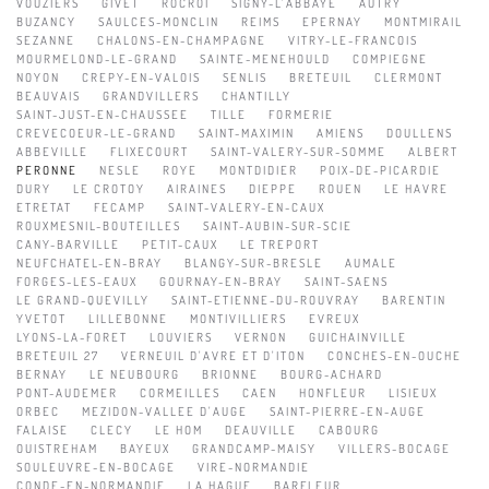
VOUZIERS
GIVET
ROCROI
SIGNY-L'ABBAYE
AUTRY
BUZANCY
SAULCES-MONCLIN
REIMS
EPERNAY
MONTMIRAIL
SEZANNE
CHALONS-EN-CHAMPAGNE
VITRY-LE-FRANCOIS
MOURMELOND-LE-GRAND
SAINTE-MENEHOULD
COMPIEGNE
NOYON
CREPY-EN-VALOIS
SENLIS
BRETEUIL
CLERMONT
BEAUVAIS
GRANDVILLERS
CHANTILLY
SAINT-JUST-EN-CHAUSSEE
TILLE
FORMERIE
CREVECOEUR-LE-GRAND
SAINT-MAXIMIN
AMIENS
DOULLENS
ABBEVILLE
FLIXECOURT
SAINT-VALERY-SUR-SOMME
ALBERT
PERONNE
NESLE
ROYE
MONTDIDIER
POIX-DE-PICARDIE
DURY
LE CROTOY
AIRAINES
DIEPPE
ROUEN
LE HAVRE
ETRETAT
FECAMP
SAINT-VALERY-EN-CAUX
ROUXMESNIL-BOUTEILLES
SAINT-AUBIN-SUR-SCIE
CANY-BARVILLE
PETIT-CAUX
LE TREPORT
NEUFCHATEL-EN-BRAY
BLANGY-SUR-BRESLE
AUMALE
FORGES-LES-EAUX
GOURNAY-EN-BRAY
SAINT-SAENS
LE GRAND-QUEVILLY
SAINT-ETIENNE-DU-ROUVRAY
BARENTIN
YVETOT
LILLEBONNE
MONTIVILLIERS
EVREUX
LYONS-LA-FORET
LOUVIERS
VERNON
GUICHAINVILLE
BRETEUIL 27
VERNEUIL D'AVRE ET D'ITON
CONCHES-EN-OUCHE
BERNAY
LE NEUBOURG
BRIONNE
BOURG-ACHARD
PONT-AUDEMER
CORMEILLES
CAEN
HONFLEUR
LISIEUX
ORBEC
MEZIDON-VALLEE D'AUGE
SAINT-PIERRE-EN-AUGE
FALAISE
CLECY
LE HOM
DEAUVILLE
CABOURG
OUISTREHAM
BAYEUX
GRANDCAMP-MAISY
VILLERS-BOCAGE
SOULEUVRE-EN-BOCAGE
VIRE-NORMANDIE
CONDE-EN-NORMANDIE
LA HAGUE
BARFLEUR