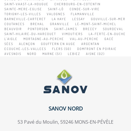
SAINT-VAAST-LA-HOUGUE
CHERBOURG-EN-COTENTIN
SAINTE-MERE-EGLISE
SAINT-LÔ
CONDE-SUR-VIRE
TORIGNY-LES-VILLES
VALOGNES
FLAMANVILLE
BARNEVILLE-CARTERET
LA HAYE
LESSAY
GOUVILLE-SUR-MER
COUTANCES
BREHAL
GRANVILLE
LE-MONT-SAINT-MICHEL
BEAUVOIR
PONTORSON
SAINT-JAMES
BRECEY
SOURDEVAL
SAINT-HILAIRE-DU-HARCOUET
VIMOUTIERS
LA-FERTE-EN-OUCHE
L'AIGLE
MORTAGNE-AU-PERCHE
VAL-AU-PERCHE
GACÉ
SÉES
ALENÇON
GOUFFERN EN AUGE
ARGENTAN
ECOUCHE-LES-VALLEES
FLERS (50)
DOMFRONT EN POIRAIE
AVESNOIS
NORD
MARNE (51)
LEBIEZ
AISNE (02)
SANOV NORD
53 Pavé du Moulin, 59246 MONS-EN-PÉVÈLE