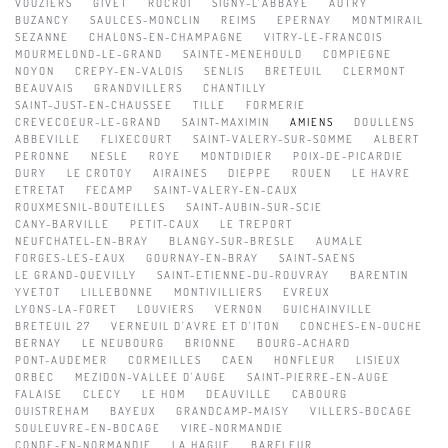
VOUZIERS
GIVET
ROCROI
SIGNY-L'ABBAYE
AUTRY
BUZANCY
SAULCES-MONCLIN
REIMS
EPERNAY
MONTMIRAIL
SEZANNE
CHALONS-EN-CHAMPAGNE
VITRY-LE-FRANCOIS
MOURMELOND-LE-GRAND
SAINTE-MENEHOULD
COMPIEGNE
NOYON
CREPY-EN-VALOIS
SENLIS
BRETEUIL
CLERMONT
BEAUVAIS
GRANDVILLERS
CHANTILLY
SAINT-JUST-EN-CHAUSSEE
TILLE
FORMERIE
CREVECOEUR-LE-GRAND
SAINT-MAXIMIN
AMIENS
DOULLENS
ABBEVILLE
FLIXECOURT
SAINT-VALERY-SUR-SOMME
ALBERT
PERONNE
NESLE
ROYE
MONTDIDIER
POIX-DE-PICARDIE
DURY
LE CROTOY
AIRAINES
DIEPPE
ROUEN
LE HAVRE
ETRETAT
FECAMP
SAINT-VALERY-EN-CAUX
ROUXMESNIL-BOUTEILLES
SAINT-AUBIN-SUR-SCIE
CANY-BARVILLE
PETIT-CAUX
LE TREPORT
NEUFCHATEL-EN-BRAY
BLANGY-SUR-BRESLE
AUMALE
FORGES-LES-EAUX
GOURNAY-EN-BRAY
SAINT-SAENS
LE GRAND-QUEVILLY
SAINT-ETIENNE-DU-ROUVRAY
BARENTIN
YVETOT
LILLEBONNE
MONTIVILLIERS
EVREUX
LYONS-LA-FORET
LOUVIERS
VERNON
GUICHAINVILLE
BRETEUIL 27
VERNEUIL D'AVRE ET D'ITON
CONCHES-EN-OUCHE
BERNAY
LE NEUBOURG
BRIONNE
BOURG-ACHARD
PONT-AUDEMER
CORMEILLES
CAEN
HONFLEUR
LISIEUX
ORBEC
MEZIDON-VALLEE D'AUGE
SAINT-PIERRE-EN-AUGE
FALAISE
CLECY
LE HOM
DEAUVILLE
CABOURG
OUISTREHAM
BAYEUX
GRANDCAMP-MAISY
VILLERS-BOCAGE
SOULEUVRE-EN-BOCAGE
VIRE-NORMANDIE
CONDE-EN-NORMANDIE
LA HAGUE
BARFLEUR