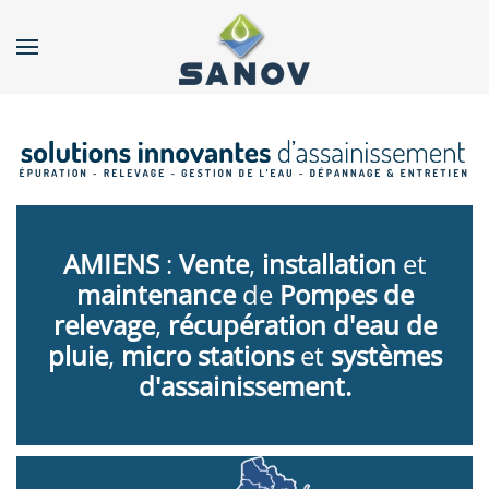
Accéder au contenu principal
AMIENS
:
Vente
,
installation
et
maintenance
de
Pompes de
relevage
,
récupération d'eau de
pluie
,
micro stations
et
systèmes
d'assainissement.