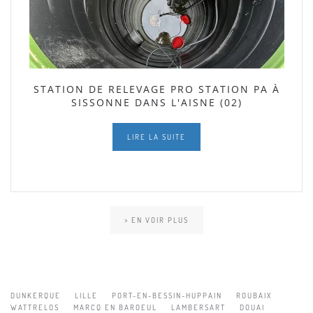
STATION DE RELEVAGE PRO STATION PA À
SISSONNE DANS L'AISNE (02)
LIRE LA SUITE
> EN VOIR PLUS
DUNKERQUE
LILLE
PORT-EN-BESSIN-HUPPAIN
ROUBAIX
WATTRELOS
MARCQ EN BAROEUL
LAMBERSART
DOUAI