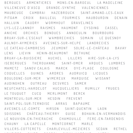
BERGUES
ARMENTIERES
MONS-EN-BAROEUL
LA MADELEINE
VILLENEUVE D'ASCQ
GRANDE-SYNTHE
VALENCIENNES
MAUBEUGE
CAMBRAI
HAZEBROUCK
SAINT-AMAND-LES-EAUX
PITGAM
CROIX
BAILLEUL
FOURMIES
HAUBOURDIN
DENAIN
HALLUIN
CAUDRY
WORMHOUT
GRAVELINES
LYS-LEZ-LANNOY
RAISMES
HAUMONT
CYSOING
CASSEL
ANICHE
ORCHIES
BONDUES
ANNOEULIN
BOURBOURG
BRUAY-SUR-L'ESCAUT
WAMBRECHIES
SOMAIN
LE QUESNOY
AULNOY-AYMERIES
AVESNES-SUR-HELPE
LANDRECIES
LE CATEAU-CAMBRESIS
JEUMONT
SOLRE-LE-CHÂTEAU
BAVAY
LENS
LIEVIN
HENIN-BEAUMONT
BETHUNE
BRUAY-LA-BUISSIERE
AUCHEL
LILLERS
AIRE-SUR-LA-LYS
ISEBERGUES
THEROUANNE
SAINT-OMER
ARQUES
LUMBRES
MAMETZ
SANOV CALAIS
MARCK
OYE-PLAGE
COULOGNE
COQUELLES
GUINES
ARDRES
AUDRUICQ
LICQUES
BOULOGNE-SUR-MER
WIMEREUX
MARQUISE
WISSANT
AUDINGHEN
OUTREAU
DESVRES
SAMER
NEUFCHATEL-HARDELOT
HUCQUELLIERS
RUMILLY
FRUGES
LE TOUQUET
CUCQ
MERLIMONT
BERCK
MONTREUIL-SUR-MER
HESDIN
FREVENT
SAINT-POL-SUR-TERNOISE
ARRAS
BAPAUME
AVESNES-LE-COMTE
HIRSON
SAINT-QUENTIN
LAON
SOISSONS
CHÂTEAU-THIERRY
GUISE
BOHAIN-EN-VERMANDOIS
LE NOUVION-EN-THIERACHE
CHAMOUILLE
FERE-EN-TARDENOIS
CHAUNY
LA CAPELLE
MONTCORNET
MARLE
VILLERS-COTTERETS
CHARLEVILLE-MEZIERES
SEDAN
RETHEL