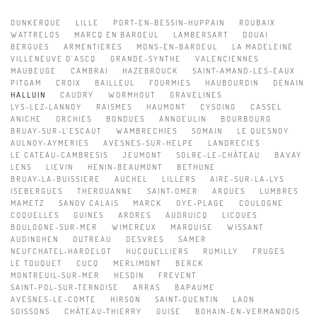
DUNKERQUE
LILLE
PORT-EN-BESSIN-HUPPAIN
ROUBAIX
WATTRELOS
MARCQ EN BAROEUL
LAMBERSART
DOUAI
BERGUES
ARMENTIERES
MONS-EN-BAROEUL
LA MADELEINE
VILLENEUVE D'ASCQ
GRANDE-SYNTHE
VALENCIENNES
MAUBEUGE
CAMBRAI
HAZEBROUCK
SAINT-AMAND-LES-EAUX
PITGAM
CROIX
BAILLEUL
FOURMIES
HAUBOURDIN
DENAIN
HALLUIN
CAUDRY
WORMHOUT
GRAVELINES
LYS-LEZ-LANNOY
RAISMES
HAUMONT
CYSOING
CASSEL
ANICHE
ORCHIES
BONDUES
ANNOEULIN
BOURBOURG
BRUAY-SUR-L'ESCAUT
WAMBRECHIES
SOMAIN
LE QUESNOY
AULNOY-AYMERIES
AVESNES-SUR-HELPE
LANDRECIES
LE CATEAU-CAMBRESIS
JEUMONT
SOLRE-LE-CHÂTEAU
BAVAY
LENS
LIEVIN
HENIN-BEAUMONT
BETHUNE
BRUAY-LA-BUISSIERE
AUCHEL
LILLERS
AIRE-SUR-LA-LYS
ISEBERGUES
THEROUANNE
SAINT-OMER
ARQUES
LUMBRES
MAMETZ
SANOV CALAIS
MARCK
OYE-PLAGE
COULOGNE
COQUELLES
GUINES
ARDRES
AUDRUICQ
LICQUES
BOULOGNE-SUR-MER
WIMEREUX
MARQUISE
WISSANT
AUDINGHEN
OUTREAU
DESVRES
SAMER
NEUFCHATEL-HARDELOT
HUCQUELLIERS
RUMILLY
FRUGES
LE TOUQUET
CUCQ
MERLIMONT
BERCK
MONTREUIL-SUR-MER
HESDIN
FREVENT
SAINT-POL-SUR-TERNOISE
ARRAS
BAPAUME
AVESNES-LE-COMTE
HIRSON
SAINT-QUENTIN
LAON
SOISSONS
CHÂTEAU-THIERRY
GUISE
BOHAIN-EN-VERMANDOIS