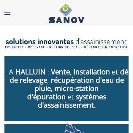
Accéder au contenu principal
A
HALLUIN
:
Vente
,
installation
et
d
ép
de relevage
,
récupération d'eau de
pluie
,
micro-station
d'épuration
et
systèmes
d'assainissement.