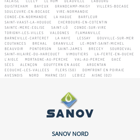
FALAISE
CLECY
LE HOM
DEAUVILLE
CABOURG
OUISTREHAM
BAYEUX
GRANDCAMP-MAISY
VILLERS-BOCAGE
SOULEUVRE-EN-BOCAGE
VIRE-NORMANDIE
CONDE-EN-NORMANDIE
LA HAGUE
BARFLEUR
SAINT-VAAST-LA-HOUGUE
CHERBOURG-EN-COTENTIN
SAINTE-MERE-EGLISE
SAINT-LÔ
CONDE-SUR-VIRE
TORIGNY-LES-VILLES
VALOGNES
FLAMANVILLE
BARNEVILLE-CARTERET
LA HAYE
LESSAY
GOUVILLE-SUR-MER
COUTANCES
BREHAL
GRANVILLE
LE-MONT-SAINT-MICHEL
BEAUVOIR
PONTORSON
SAINT-JAMES
BRECEY
SOURDEVAL
SAINT-HILAIRE-DU-HARCOUET
VIMOUTIERS
LA-FERTE-EN-OUCHE
L'AIGLE
MORTAGNE-AU-PERCHE
VAL-AU-PERCHE
GACÉ
SÉES
ALENÇON
GOUFFERN EN AUGE
ARGENTAN
ECOUCHE-LES-VALLEES
FLERS (50)
DOMFRONT EN POIRAIE
AVESNOIS
NORD
MARNE (51)
LEBIEZ
AISNE (02)
SANOV NORD