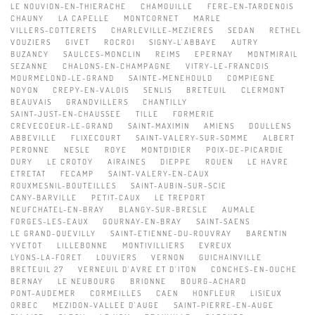
LE NOUVION-EN-THIERACHE
CHAMOUILLE
FERE-EN-TARDENOIS
CHAUNY
LA CAPELLE
MONTCORNET
MARLE
VILLERS-COTTERETS
CHARLEVILLE-MEZIERES
SEDAN
RETHEL
VOUZIERS
GIVET
ROCROI
SIGNY-L'ABBAYE
AUTRY
BUZANCY
SAULCES-MONCLIN
REIMS
EPERNAY
MONTMIRAIL
SEZANNE
CHALONS-EN-CHAMPAGNE
VITRY-LE-FRANCOIS
MOURMELOND-LE-GRAND
SAINTE-MENEHOULD
COMPIEGNE
NOYON
CREPY-EN-VALOIS
SENLIS
BRETEUIL
CLERMONT
BEAUVAIS
GRANDVILLERS
CHANTILLY
SAINT-JUST-EN-CHAUSSEE
TILLE
FORMERIE
CREVECOEUR-LE-GRAND
SAINT-MAXIMIN
AMIENS
DOULLENS
ABBEVILLE
FLIXECOURT
SAINT-VALERY-SUR-SOMME
ALBERT
PERONNE
NESLE
ROYE
MONTDIDIER
POIX-DE-PICARDIE
DURY
LE CROTOY
AIRAINES
DIEPPE
ROUEN
LE HAVRE
ETRETAT
FECAMP
SAINT-VALERY-EN-CAUX
ROUXMESNIL-BOUTEILLES
SAINT-AUBIN-SUR-SCIE
CANY-BARVILLE
PETIT-CAUX
LE TREPORT
NEUFCHATEL-EN-BRAY
BLANGY-SUR-BRESLE
AUMALE
FORGES-LES-EAUX
GOURNAY-EN-BRAY
SAINT-SAENS
LE GRAND-QUEVILLY
SAINT-ETIENNE-DU-ROUVRAY
BARENTIN
YVETOT
LILLEBONNE
MONTIVILLIERS
EVREUX
LYONS-LA-FORET
LOUVIERS
VERNON
GUICHAINVILLE
BRETEUIL 27
VERNEUIL D'AVRE ET D'ITON
CONCHES-EN-OUCHE
BERNAY
LE NEUBOURG
BRIONNE
BOURG-ACHARD
PONT-AUDEMER
CORMEILLES
CAEN
HONFLEUR
LISIEUX
ORBEC
MEZIDON-VALLEE D'AUGE
SAINT-PIERRE-EN-AUGE