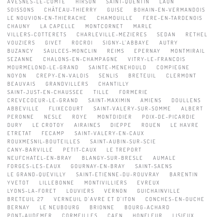
AVESNES-LE-COMTE
HIRSON
SAINT-QUENTIN
LAON
SOISSONS
CHÂTEAU-THIERRY
GUISE
BOHAIN-EN-VERMANDOIS
LE NOUVION-EN-THIERACHE
CHAMOUILLE
FERE-EN-TARDENOIS
CHAUNY
LA CAPELLE
MONTCORNET
MARLE
VILLERS-COTTERETS
CHARLEVILLE-MEZIERES
SEDAN
RETHEL
VOUZIERS
GIVET
ROCROI
SIGNY-L'ABBAYE
AUTRY
BUZANCY
SAULCES-MONCLIN
REIMS
EPERNAY
MONTMIRAIL
SEZANNE
CHALONS-EN-CHAMPAGNE
VITRY-LE-FRANCOIS
MOURMELOND-LE-GRAND
SAINTE-MENEHOULD
COMPIEGNE
NOYON
CREPY-EN-VALOIS
SENLIS
BRETEUIL
CLERMONT
BEAUVAIS
GRANDVILLERS
CHANTILLY
SAINT-JUST-EN-CHAUSSEE
TILLE
FORMERIE
CREVECOEUR-LE-GRAND
SAINT-MAXIMIN
AMIENS
DOULLENS
ABBEVILLE
FLIXECOURT
SAINT-VALERY-SUR-SOMME
ALBERT
PERONNE
NESLE
ROYE
MONTDIDIER
POIX-DE-PICARDIE
DURY
LE CROTOY
AIRAINES
DIEPPE
ROUEN
LE HAVRE
ETRETAT
FECAMP
SAINT-VALERY-EN-CAUX
ROUXMESNIL-BOUTEILLES
SAINT-AUBIN-SUR-SCIE
CANY-BARVILLE
PETIT-CAUX
LE TREPORT
NEUFCHATEL-EN-BRAY
BLANGY-SUR-BRESLE
AUMALE
FORGES-LES-EAUX
GOURNAY-EN-BRAY
SAINT-SAENS
LE GRAND-QUEVILLY
SAINT-ETIENNE-DU-ROUVRAY
BARENTIN
YVETOT
LILLEBONNE
MONTIVILLIERS
EVREUX
LYONS-LA-FORET
LOUVIERS
VERNON
GUICHAINVILLE
BRETEUIL 27
VERNEUIL D'AVRE ET D'ITON
CONCHES-EN-OUCHE
BERNAY
LE NEUBOURG
BRIONNE
BOURG-ACHARD
PONT-AUDEMER
CORMEILLES
CAEN
HONFLEUR
LISIEUX