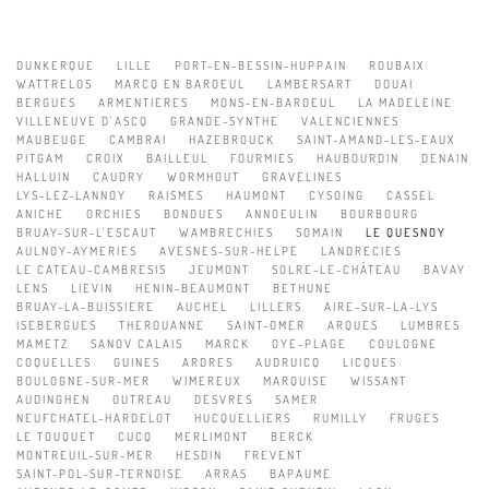
DUNKERQUE
LILLE
PORT-EN-BESSIN-HUPPAIN
ROUBAIX
WATTRELOS
MARCQ EN BAROEUL
LAMBERSART
DOUAI
BERGUES
ARMENTIERES
MONS-EN-BAROEUL
LA MADELEINE
VILLENEUVE D'ASCQ
GRANDE-SYNTHE
VALENCIENNES
MAUBEUGE
CAMBRAI
HAZEBROUCK
SAINT-AMAND-LES-EAUX
PITGAM
CROIX
BAILLEUL
FOURMIES
HAUBOURDIN
DENAIN
HALLUIN
CAUDRY
WORMHOUT
GRAVELINES
LYS-LEZ-LANNOY
RAISMES
HAUMONT
CYSOING
CASSEL
ANICHE
ORCHIES
BONDUES
ANNOEULIN
BOURBOURG
BRUAY-SUR-L'ESCAUT
WAMBRECHIES
SOMAIN
LE QUESNOY
AULNOY-AYMERIES
AVESNES-SUR-HELPE
LANDRECIES
LE CATEAU-CAMBRESIS
JEUMONT
SOLRE-LE-CHÂTEAU
BAVAY
LENS
LIEVIN
HENIN-BEAUMONT
BETHUNE
BRUAY-LA-BUISSIERE
AUCHEL
LILLERS
AIRE-SUR-LA-LYS
ISEBERGUES
THEROUANNE
SAINT-OMER
ARQUES
LUMBRES
MAMETZ
SANOV CALAIS
MARCK
OYE-PLAGE
COULOGNE
COQUELLES
GUINES
ARDRES
AUDRUICQ
LICQUES
BOULOGNE-SUR-MER
WIMEREUX
MARQUISE
WISSANT
AUDINGHEN
OUTREAU
DESVRES
SAMER
NEUFCHATEL-HARDELOT
HUCQUELLIERS
RUMILLY
FRUGES
LE TOUQUET
CUCQ
MERLIMONT
BERCK
MONTREUIL-SUR-MER
HESDIN
FREVENT
SAINT-POL-SUR-TERNOISE
ARRAS
BAPAUME