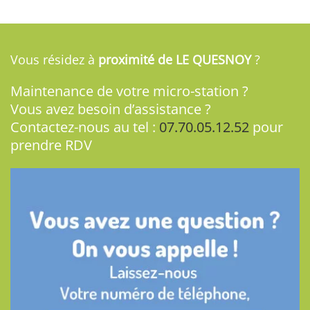
Vous résidez à
proximité de LE QUESNOY
?
Maintenance de votre micro-station ?
Vous avez besoin d’assistance ?
Contactez-nous au tel :
07.70.05.12.52
pour
prendre RDV