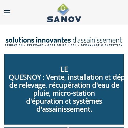
Accéder au contenu principal
LE
QUESNOY
:
Vente
,
installation
et
d
ép
de relevage
,
récupération d'eau de
pluie
,
micro-station
d'épuration
et
systèmes
d'assainissement.