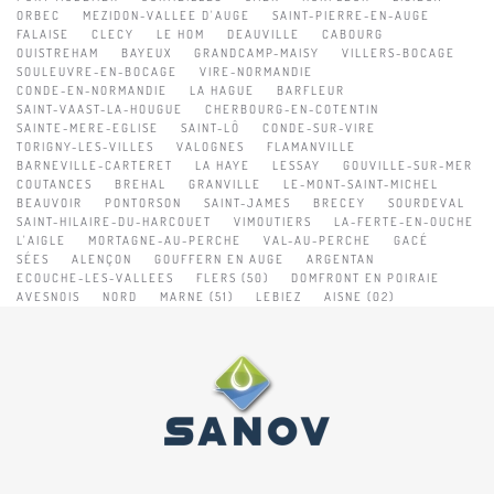
ORBEC
MEZIDON-VALLEE D'AUGE
SAINT-PIERRE-EN-AUGE
FALAISE
CLECY
LE HOM
DEAUVILLE
CABOURG
OUISTREHAM
BAYEUX
GRANDCAMP-MAISY
VILLERS-BOCAGE
SOULEUVRE-EN-BOCAGE
VIRE-NORMANDIE
CONDE-EN-NORMANDIE
LA HAGUE
BARFLEUR
SAINT-VAAST-LA-HOUGUE
CHERBOURG-EN-COTENTIN
SAINTE-MERE-EGLISE
SAINT-LÔ
CONDE-SUR-VIRE
TORIGNY-LES-VILLES
VALOGNES
FLAMANVILLE
BARNEVILLE-CARTERET
LA HAYE
LESSAY
GOUVILLE-SUR-MER
COUTANCES
BREHAL
GRANVILLE
LE-MONT-SAINT-MICHEL
BEAUVOIR
PONTORSON
SAINT-JAMES
BRECEY
SOURDEVAL
SAINT-HILAIRE-DU-HARCOUET
VIMOUTIERS
LA-FERTE-EN-OUCHE
L'AIGLE
MORTAGNE-AU-PERCHE
VAL-AU-PERCHE
GACÉ
SÉES
ALENÇON
GOUFFERN EN AUGE
ARGENTAN
ECOUCHE-LES-VALLEES
FLERS (50)
DOMFRONT EN POIRAIE
AVESNOIS
NORD
MARNE (51)
LEBIEZ
AISNE (02)