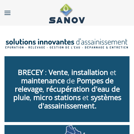
Accéder au contenu principal
BRECEY
:
Vente
,
installation
et
maintenance
de
Pompes de
relevage
,
récupération d'eau de
pluie
,
micro stations
et
systèmes
d'assainissement.