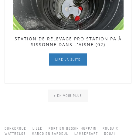
STATION DE RELEVAGE PRO STATION PA À
SISSONNE DANS L'AISNE (02)
LIRE LA SUITE
> EN VOIR PLUS
DUNKERQUE
LILLE
PORT-EN-BESSIN-HUPPAIN
ROUBAIX
WATTRELOS
MARCQ EN BAROEUL
LAMBERSART
DOUAI