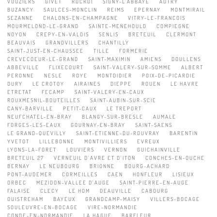
VOUZIERS
GIVET
ROCROI
SIGNY-L'ABBAYE
AUTRY
BUZANCY
SAULCES-MONCLIN
REIMS
EPERNAY
MONTMIRAIL
SEZANNE
CHALONS-EN-CHAMPAGNE
VITRY-LE-FRANCOIS
MOURMELOND-LE-GRAND
SAINTE-MENEHOULD
COMPIEGNE
NOYON
CREPY-EN-VALOIS
SENLIS
BRETEUIL
CLERMONT
BEAUVAIS
GRANDVILLERS
CHANTILLY
SAINT-JUST-EN-CHAUSSEE
TILLE
FORMERIE
CREVECOEUR-LE-GRAND
SAINT-MAXIMIN
AMIENS
DOULLENS
ABBEVILLE
FLIXECOURT
SAINT-VALERY-SUR-SOMME
ALBERT
PERONNE
NESLE
ROYE
MONTDIDIER
POIX-DE-PICARDIE
DURY
LE CROTOY
AIRAINES
DIEPPE
ROUEN
LE HAVRE
ETRETAT
FECAMP
SAINT-VALERY-EN-CAUX
ROUXMESNIL-BOUTEILLES
SAINT-AUBIN-SUR-SCIE
CANY-BARVILLE
PETIT-CAUX
LE TREPORT
NEUFCHATEL-EN-BRAY
BLANGY-SUR-BRESLE
AUMALE
FORGES-LES-EAUX
GOURNAY-EN-BRAY
SAINT-SAENS
LE GRAND-QUEVILLY
SAINT-ETIENNE-DU-ROUVRAY
BARENTIN
YVETOT
LILLEBONNE
MONTIVILLIERS
EVREUX
LYONS-LA-FORET
LOUVIERS
VERNON
GUICHAINVILLE
BRETEUIL 27
VERNEUIL D'AVRE ET D'ITON
CONCHES-EN-OUCHE
BERNAY
LE NEUBOURG
BRIONNE
BOURG-ACHARD
PONT-AUDEMER
CORMEILLES
CAEN
HONFLEUR
LISIEUX
ORBEC
MEZIDON-VALLEE D'AUGE
SAINT-PIERRE-EN-AUGE
FALAISE
CLECY
LE HOM
DEAUVILLE
CABOURG
OUISTREHAM
BAYEUX
GRANDCAMP-MAISY
VILLERS-BOCAGE
SOULEUVRE-EN-BOCAGE
VIRE-NORMANDIE
CONDE-EN-NORMANDIE
LA HAGUE
BARFLEUR