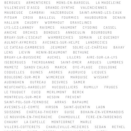
BERGUES
ARMENTIERES
MONS-EN-BAROEUL
LA MADELEINE
VILLENEUVE D'ASCQ
GRANDE-SYNTHE
VALENCIENNES
MAUBEUGE
CAMBRAI
HAZEBROUCK
SAINT-AMAND-LES-EAUX
PITGAM
CROIX
BAILLEUL
FOURMIES
HAUBOURDIN
DENAIN
HALLUIN
CAUDRY
WORMHOUT
GRAVELINES
LYS-LEZ-LANNOY
RAISMES
HAUMONT
CYSOING
CASSEL
ANICHE
ORCHIES
BONDUES
ANNOEULIN
BOURBOURG
BRUAY-SUR-L'ESCAUT
WAMBRECHIES
SOMAIN
LE QUESNOY
AULNOY-AYMERIES
AVESNES-SUR-HELPE
LANDRECIES
LE CATEAU-CAMBRESIS
JEUMONT
SOLRE-LE-CHÂTEAU
BAVAY
LENS
LIEVIN
HENIN-BEAUMONT
BETHUNE
BRUAY-LA-BUISSIERE
AUCHEL
LILLERS
AIRE-SUR-LA-LYS
ISEBERGUES
THEROUANNE
SAINT-OMER
ARQUES
LUMBRES
MAMETZ
SANOV CALAIS
MARCK
OYE-PLAGE
COULOGNE
COQUELLES
GUINES
ARDRES
AUDRUICQ
LICQUES
BOULOGNE-SUR-MER
WIMEREUX
MARQUISE
WISSANT
AUDINGHEN
OUTREAU
DESVRES
SAMER
NEUFCHATEL-HARDELOT
HUCQUELLIERS
RUMILLY
FRUGES
LE TOUQUET
CUCQ
MERLIMONT
BERCK
MONTREUIL-SUR-MER
HESDIN
FREVENT
SAINT-POL-SUR-TERNOISE
ARRAS
BAPAUME
AVESNES-LE-COMTE
HIRSON
SAINT-QUENTIN
LAON
SOISSONS
CHÂTEAU-THIERRY
GUISE
BOHAIN-EN-VERMANDOIS
LE NOUVION-EN-THIERACHE
CHAMOUILLE
FERE-EN-TARDENOIS
CHAUNY
LA CAPELLE
MONTCORNET
MARLE
VILLERS-COTTERETS
CHARLEVILLE-MEZIERES
SEDAN
RETHEL