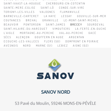
SAINT-VAAST-LA-HOUGUE
CHERBOURG-EN-COTENTIN
SAINTE-MERE-EGLISE
SAINT-LÔ
CONDE-SUR-VIRE
TORIGNY-LES-VILLES
VALOGNES
FLAMANVILLE
BARNEVILLE-CARTERET
LA HAYE
LESSAY
GOUVILLE-SUR-MER
COUTANCES
BREHAL
GRANVILLE
LE-MONT-SAINT-MICHEL
BEAUVOIR
PONTORSON
SAINT-JAMES
BRECEY
SOURDEVAL
SAINT-HILAIRE-DU-HARCOUET
VIMOUTIERS
LA-FERTE-EN-OUCHE
L'AIGLE
MORTAGNE-AU-PERCHE
VAL-AU-PERCHE
GACÉ
SÉES
ALENÇON
GOUFFERN EN AUGE
ARGENTAN
ECOUCHE-LES-VALLEES
FLERS (50)
DOMFRONT EN POIRAIE
AVESNOIS
NORD
MARNE (51)
LEBIEZ
AISNE (02)
SANOV NORD
53 Pavé du Moulin, 59246 MONS-EN-PÉVÈLE