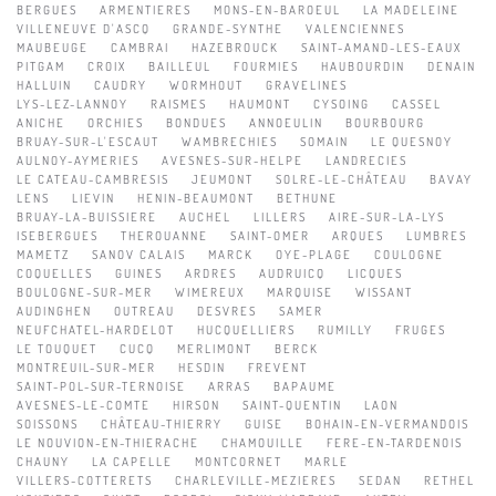
BERGUES
ARMENTIERES
MONS-EN-BAROEUL
LA MADELEINE
VILLENEUVE D'ASCQ
GRANDE-SYNTHE
VALENCIENNES
MAUBEUGE
CAMBRAI
HAZEBROUCK
SAINT-AMAND-LES-EAUX
PITGAM
CROIX
BAILLEUL
FOURMIES
HAUBOURDIN
DENAIN
HALLUIN
CAUDRY
WORMHOUT
GRAVELINES
LYS-LEZ-LANNOY
RAISMES
HAUMONT
CYSOING
CASSEL
ANICHE
ORCHIES
BONDUES
ANNOEULIN
BOURBOURG
BRUAY-SUR-L'ESCAUT
WAMBRECHIES
SOMAIN
LE QUESNOY
AULNOY-AYMERIES
AVESNES-SUR-HELPE
LANDRECIES
LE CATEAU-CAMBRESIS
JEUMONT
SOLRE-LE-CHÂTEAU
BAVAY
LENS
LIEVIN
HENIN-BEAUMONT
BETHUNE
BRUAY-LA-BUISSIERE
AUCHEL
LILLERS
AIRE-SUR-LA-LYS
ISEBERGUES
THEROUANNE
SAINT-OMER
ARQUES
LUMBRES
MAMETZ
SANOV CALAIS
MARCK
OYE-PLAGE
COULOGNE
COQUELLES
GUINES
ARDRES
AUDRUICQ
LICQUES
BOULOGNE-SUR-MER
WIMEREUX
MARQUISE
WISSANT
AUDINGHEN
OUTREAU
DESVRES
SAMER
NEUFCHATEL-HARDELOT
HUCQUELLIERS
RUMILLY
FRUGES
LE TOUQUET
CUCQ
MERLIMONT
BERCK
MONTREUIL-SUR-MER
HESDIN
FREVENT
SAINT-POL-SUR-TERNOISE
ARRAS
BAPAUME
AVESNES-LE-COMTE
HIRSON
SAINT-QUENTIN
LAON
SOISSONS
CHÂTEAU-THIERRY
GUISE
BOHAIN-EN-VERMANDOIS
LE NOUVION-EN-THIERACHE
CHAMOUILLE
FERE-EN-TARDENOIS
CHAUNY
LA CAPELLE
MONTCORNET
MARLE
VILLERS-COTTERETS
CHARLEVILLE-MEZIERES
SEDAN
RETHEL