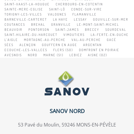
SAINT-VAAST-LA-HOUGUE
CHERBOURG-EN-COTENTIN
SAINTE-MERE-EGLISE
SAINT-LÔ
CONDE-SUR-VIRE
TORIGNY-LES-VILLES
VALOGNES
FLAMANVILLE
BARNEVILLE-CARTERET
LA HAYE
LESSAY
GOUVILLE-SUR-MER
COUTANCES
BREHAL
GRANVILLE
LE-MONT-SAINT-MICHEL
BEAUVOIR
PONTORSON
SAINT-JAMES
BRECEY
SOURDEVAL
SAINT-HILAIRE-DU-HARCOUET
VIMOUTIERS
LA-FERTE-EN-OUCHE
L'AIGLE
MORTAGNE-AU-PERCHE
VAL-AU-PERCHE
GACÉ
SÉES
ALENÇON
GOUFFERN EN AUGE
ARGENTAN
ECOUCHE-LES-VALLEES
FLERS (50)
DOMFRONT EN POIRAIE
AVESNOIS
NORD
MARNE (51)
LEBIEZ
AISNE (02)
SANOV NORD
53 Pavé du Moulin, 59246 MONS-EN-PÉVÈLE