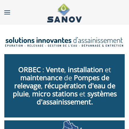
Accéder au contenu principal
ORBEC
:
Vente
,
installation
et
maintenance
de
Pompes de
relevage
,
récupération d'eau de
pluie
,
micro stations
et
systèmes
d'assainissement.