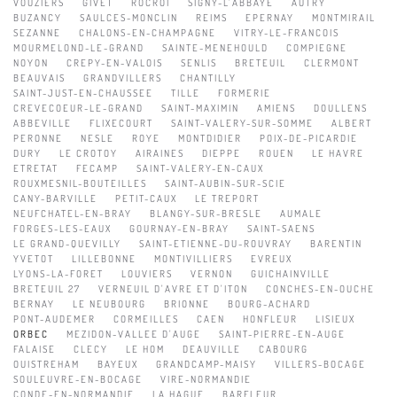
VOUZIERS
GIVET
ROCROI
SIGNY-L'ABBAYE
AUTRY
BUZANCY
SAULCES-MONCLIN
REIMS
EPERNAY
MONTMIRAIL
SEZANNE
CHALONS-EN-CHAMPAGNE
VITRY-LE-FRANCOIS
MOURMELOND-LE-GRAND
SAINTE-MENEHOULD
COMPIEGNE
NOYON
CREPY-EN-VALOIS
SENLIS
BRETEUIL
CLERMONT
BEAUVAIS
GRANDVILLERS
CHANTILLY
SAINT-JUST-EN-CHAUSSEE
TILLE
FORMERIE
CREVECOEUR-LE-GRAND
SAINT-MAXIMIN
AMIENS
DOULLENS
ABBEVILLE
FLIXECOURT
SAINT-VALERY-SUR-SOMME
ALBERT
PERONNE
NESLE
ROYE
MONTDIDIER
POIX-DE-PICARDIE
DURY
LE CROTOY
AIRAINES
DIEPPE
ROUEN
LE HAVRE
ETRETAT
FECAMP
SAINT-VALERY-EN-CAUX
ROUXMESNIL-BOUTEILLES
SAINT-AUBIN-SUR-SCIE
CANY-BARVILLE
PETIT-CAUX
LE TREPORT
NEUFCHATEL-EN-BRAY
BLANGY-SUR-BRESLE
AUMALE
FORGES-LES-EAUX
GOURNAY-EN-BRAY
SAINT-SAENS
LE GRAND-QUEVILLY
SAINT-ETIENNE-DU-ROUVRAY
BARENTIN
YVETOT
LILLEBONNE
MONTIVILLIERS
EVREUX
LYONS-LA-FORET
LOUVIERS
VERNON
GUICHAINVILLE
BRETEUIL 27
VERNEUIL D'AVRE ET D'ITON
CONCHES-EN-OUCHE
BERNAY
LE NEUBOURG
BRIONNE
BOURG-ACHARD
PONT-AUDEMER
CORMEILLES
CAEN
HONFLEUR
LISIEUX
ORBEC
MEZIDON-VALLEE D'AUGE
SAINT-PIERRE-EN-AUGE
FALAISE
CLECY
LE HOM
DEAUVILLE
CABOURG
OUISTREHAM
BAYEUX
GRANDCAMP-MAISY
VILLERS-BOCAGE
SOULEUVRE-EN-BOCAGE
VIRE-NORMANDIE
CONDE-EN-NORMANDIE
LA HAGUE
BARFLEUR