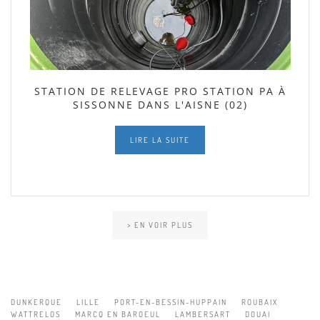
STATION DE RELEVAGE PRO STATION PA À
SISSONNE DANS L'AISNE (02)
LIRE LA SUITE
> EN VOIR PLUS
DUNKERQUE
LILLE
PORT-EN-BESSIN-HUPPAIN
ROUBAIX
WATTRELOS
MARCQ EN BAROEUL
LAMBERSART
DOUAI