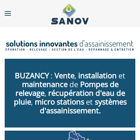
Accéder au contenu principal
BUZANCY
:
Vente
,
installation
et
maintenance
de
Pompes de
relevage
,
récupération d'eau de
pluie
,
micro stations
et
systèmes
d'assainissement.