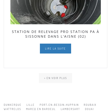
STATION DE RELEVAGE PRO STATION PA À
SISSONNE DANS L'AISNE (02)
LIRE LA SUITE
> EN VOIR PLUS
DUNKERQUE
LILLE
PORT-EN-BESSIN-HUPPAIN
ROUBAIX
WATTRELOS
MARCQ EN BAROEUL
LAMBERSART
DOUAI