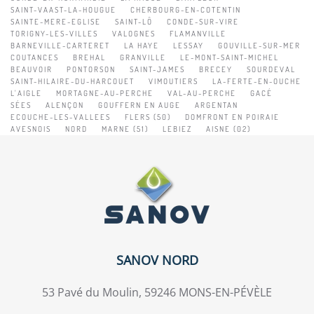
SAINT-VAAST-LA-HOUGUE
CHERBOURG-EN-COTENTIN
SAINTE-MERE-EGLISE
SAINT-LÔ
CONDE-SUR-VIRE
TORIGNY-LES-VILLES
VALOGNES
FLAMANVILLE
BARNEVILLE-CARTERET
LA HAYE
LESSAY
GOUVILLE-SUR-MER
COUTANCES
BREHAL
GRANVILLE
LE-MONT-SAINT-MICHEL
BEAUVOIR
PONTORSON
SAINT-JAMES
BRECEY
SOURDEVAL
SAINT-HILAIRE-DU-HARCOUET
VIMOUTIERS
LA-FERTE-EN-OUCHE
L'AIGLE
MORTAGNE-AU-PERCHE
VAL-AU-PERCHE
GACÉ
SÉES
ALENÇON
GOUFFERN EN AUGE
ARGENTAN
ECOUCHE-LES-VALLEES
FLERS (50)
DOMFRONT EN POIRAIE
AVESNOIS
NORD
MARNE (51)
LEBIEZ
AISNE (02)
SANOV NORD
53 Pavé du Moulin, 59246 MONS-EN-PÉVÈLE