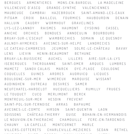
BERGUES
ARMENTIERES
MONS-EN-BAROEUL
LA MADELEINE
VILLENEUVE D'ASCQ
GRANDE-SYNTHE
VALENCIENNES
MAUBEUGE
CAMBRAI
HAZEBROUCK
SAINT-AMAND-LES-EAUX
PITGAM
CROIX
BAILLEUL
FOURMIES
HAUBOURDIN
DENAIN
HALLUIN
CAUDRY
WORMHOUT
GRAVELINES
LYS-LEZ-LANNOY
RAISMES
HAUMONT
CYSOING
CASSEL
ANICHE
ORCHIES
BONDUES
ANNOEULIN
BOURBOURG
BRUAY-SUR-L'ESCAUT
WAMBRECHIES
SOMAIN
LE QUESNOY
AULNOY-AYMERIES
AVESNES-SUR-HELPE
LANDRECIES
LE CATEAU-CAMBRESIS
JEUMONT
SOLRE-LE-CHÂTEAU
BAVAY
LENS
LIEVIN
HENIN-BEAUMONT
BETHUNE
BRUAY-LA-BUISSIERE
AUCHEL
LILLERS
AIRE-SUR-LA-LYS
ISEBERGUES
THEROUANNE
SAINT-OMER
ARQUES
LUMBRES
MAMETZ
SANOV CALAIS
MARCK
OYE-PLAGE
COULOGNE
COQUELLES
GUINES
ARDRES
AUDRUICQ
LICQUES
BOULOGNE-SUR-MER
WIMEREUX
MARQUISE
WISSANT
AUDINGHEN
OUTREAU
DESVRES
SAMER
NEUFCHATEL-HARDELOT
HUCQUELLIERS
RUMILLY
FRUGES
LE TOUQUET
CUCQ
MERLIMONT
BERCK
MONTREUIL-SUR-MER
HESDIN
FREVENT
SAINT-POL-SUR-TERNOISE
ARRAS
BAPAUME
AVESNES-LE-COMTE
HIRSON
SAINT-QUENTIN
LAON
SOISSONS
CHÂTEAU-THIERRY
GUISE
BOHAIN-EN-VERMANDOIS
LE NOUVION-EN-THIERACHE
CHAMOUILLE
FERE-EN-TARDENOIS
CHAUNY
LA CAPELLE
MONTCORNET
MARLE
VILLERS-COTTERETS
CHARLEVILLE-MEZIERES
SEDAN
RETHEL