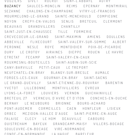
VOUZIERS
GIVET
ROCROI
SIGNY-L'ABBAYE
AUTRY
BUZANCY
SAULCES-MONCLIN
REIMS
EPERNAY
MONTMIRAIL
SEZANNE
CHALONS-EN-CHAMPAGNE
VITRY-LE-FRANCOIS
MOURMELOND-LE-GRAND
SAINTE-MENEHOULD
COMPIEGNE
NOYON
CREPY-EN-VALOIS
SENLIS
BRETEUIL
CLERMONT
BEAUVAIS
GRANDVILLERS
CHANTILLY
SAINT-JUST-EN-CHAUSSEE
TILLE
FORMERIE
CREVECOEUR-LE-GRAND
SAINT-MAXIMIN
AMIENS
DOULLENS
ABBEVILLE
FLIXECOURT
SAINT-VALERY-SUR-SOMME
ALBERT
PERONNE
NESLE
ROYE
MONTDIDIER
POIX-DE-PICARDIE
DURY
LE CROTOY
AIRAINES
DIEPPE
ROUEN
LE HAVRE
ETRETAT
FECAMP
SAINT-VALERY-EN-CAUX
ROUXMESNIL-BOUTEILLES
SAINT-AUBIN-SUR-SCIE
CANY-BARVILLE
PETIT-CAUX
LE TREPORT
NEUFCHATEL-EN-BRAY
BLANGY-SUR-BRESLE
AUMALE
FORGES-LES-EAUX
GOURNAY-EN-BRAY
SAINT-SAENS
LE GRAND-QUEVILLY
SAINT-ETIENNE-DU-ROUVRAY
BARENTIN
YVETOT
LILLEBONNE
MONTIVILLIERS
EVREUX
LYONS-LA-FORET
LOUVIERS
VERNON
GUICHAINVILLE
BRETEUIL 27
VERNEUIL D'AVRE ET D'ITON
CONCHES-EN-OUCHE
BERNAY
LE NEUBOURG
BRIONNE
BOURG-ACHARD
PONT-AUDEMER
CORMEILLES
CAEN
HONFLEUR
LISIEUX
ORBEC
MEZIDON-VALLEE D'AUGE
SAINT-PIERRE-EN-AUGE
FALAISE
CLECY
LE HOM
DEAUVILLE
CABOURG
OUISTREHAM
BAYEUX
GRANDCAMP-MAISY
VILLERS-BOCAGE
SOULEUVRE-EN-BOCAGE
VIRE-NORMANDIE
CONDE-EN-NORMANDIE
LA HAGUE
BARFLEUR