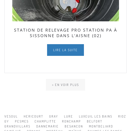
STATION DE RELEVAGE PRO STATION PA À
SISSONNE DANS L'AISNE (02)
LIRE LA SUITE
> EN VOIR PLUS
VESOUL
HERICOURT
GRAY
LURE
LUXEUIL LES BAINS
RIOZ
GY
PESMES
CHAMPLITTE
RONCHAMP
BELFORT
GRANDVILLARS
DANNEMARIE
BESANCON
MONTBELIARD