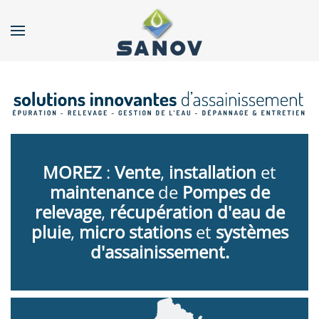
Accéder au contenu principal
MOREZ
:
Vente
,
installation
et
maintenance
de
Pompes de
relevage
,
récupération d'eau de
pluie
,
micro stations
et
systèmes
d'assainissement.