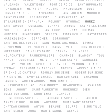
SAINT VIT
ORNANS
MORTEAU
MAÎCHE
BAUMES LES DAMES
VALDAHON
VALENTIGNEY
PONT DE ROIDE
SANT HIPPOLYTE
PONTARLIER
METABIEF
MOUTHE
MALBUISSON
DOLE
LONS LE SAUNIER
CHAMPAGNOLE
SAINT JULIEN
MORBIER
SAINT CLAUDE
LES ROUSSES
CLAIRVAUX LES LAC
ST LAURENT EN GRANVAUX
POLIGNY
OYONNAX
MOREZ
SAINT AMOUR
CUISEAUX
LOHANS
ARBOIS
SALINS LES BAINS
MULHOUSE
ALTKIRCH
SANT LOUIS
CERNAY
COLMAR
MUNSTER
KINGERSHEI
SELESTA
RIBEAUVILLE
KAYSERBERG
MARCKOLSHEIM
GERADMER
CORNIMONT
SAINT DIE DES VOSGES
SAINT MARIE AUX MINES
EPINAL
REMIREMONT
PLOMBIERE LES BAINS
VITTEL
CONTREXEVILLE
MIRECOURT
BAINS LES BAINS
DARNEY
BRUYERES
NEUFCHATEAU
RAMBERVILLERS
CHARMES
BLAMONT
TOUL
NANCY
LUNEVILLE
METZ
CHATEAU SALINS
SARRALBE
BOULAY
VIRTON
BRIEY
THIONVILLE
VERDUN
ETAIN
STENAY
CLERMONT EN ARGONNE
TROYES
ARCIS SUR AUBE
BRIENNE LE CHATEAU
ROMILLY SUR SEINE
NOGENT SUR SEINE
AIX EN OTHE
EVRY LE CHATEL
BAR SUR AUBE
CHAUMONT
LANGRES
ARC EN ARBOIS
MONTIGNY LE ROI
VILLEGUSIEN LE LAC
CHALINDREY
BEAUCHEMIN
AVALLON
SENS
JOIGNY
SAINT FLORENTIN
MIGENNES
GIEN
SULLY SUR LOIRE
COURTENAY
CLAMECY
COSNE COURS SUR LOIRE
LA CHARITE SUR LOIRE
SAULIEU
ARNAY LE DUC
DIJON
AUXONNE
NUITS SAINT GEORGES
CHATEAU CHINON
AUTUN
BEAUNE
SEURRE
IS SUR TILLE
SAINT-DIZIER
JURA
HAUTE-SAONE
ALSACE