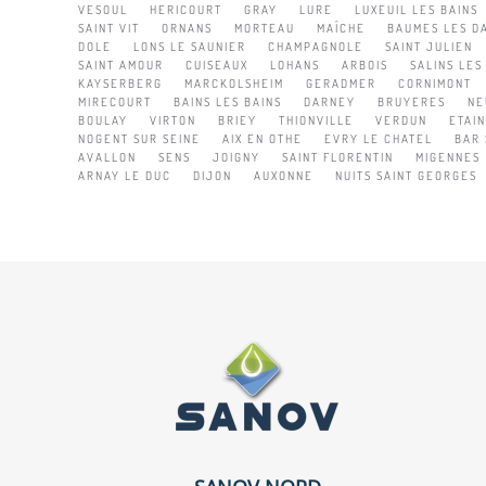
VESOUL
HERICOURT
GRAY
LURE
LUXEUIL LES BAINS
SAINT VIT
ORNANS
MORTEAU
MAÎCHE
BAUMES LES D
DOLE
LONS LE SAUNIER
CHAMPAGNOLE
SAINT JULIEN
SAINT AMOUR
CUISEAUX
LOHANS
ARBOIS
SALINS LES
KAYSERBERG
MARCKOLSHEIM
GERADMER
CORNIMONT
MIRECOURT
BAINS LES BAINS
DARNEY
BRUYERES
NE
BOULAY
VIRTON
BRIEY
THIONVILLE
VERDUN
ETAIN
NOGENT SUR SEINE
AIX EN OTHE
EVRY LE CHATEL
BAR 
AVALLON
SENS
JOIGNY
SAINT FLORENTIN
MIGENNES
ARNAY LE DUC
DIJON
AUXONNE
NUITS SAINT GEORGES