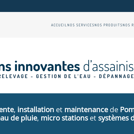
ACCUEIL
NOS SERVICES
NOS PRODUITS
NOS R
ente
,
installation
et
maintenance
de
Pom
au de pluie
,
micro stations
et
systèmes d