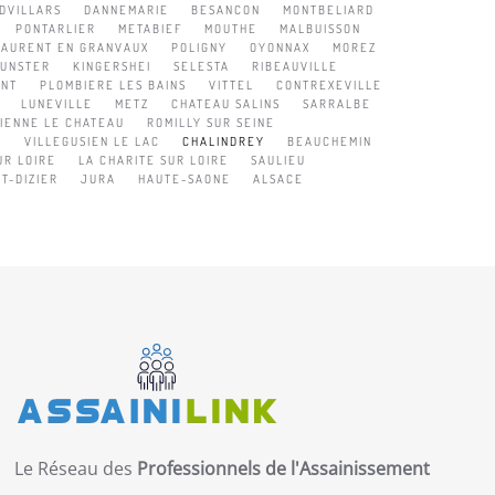
DVILLARS
DANNEMARIE
BESANCON
MONTBELIARD
PONTARLIER
METABIEF
MOUTHE
MALBUISSON
LAURENT EN GRANVAUX
POLIGNY
OYONNAX
MOREZ
UNSTER
KINGERSHEI
SELESTA
RIBEAUVILLE
ONT
PLOMBIERE LES BAINS
VITTEL
CONTREXEVILLE
LUNEVILLE
METZ
CHATEAU SALINS
SARRALBE
IENNE LE CHATEAU
ROMILLY SUR SEINE
I
VILLEGUSIEN LE LAC
CHALINDREY
BEAUCHEMIN
UR LOIRE
LA CHARITE SUR LOIRE
SAULIEU
NT-DIZIER
JURA
HAUTE-SAONE
ALSACE
Le Réseau des
Professionnels de l'Assainissement