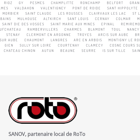
RIOZ
GY
PESMES
CHAMPLITTE
RONCHAMP
BELFORT
GRAN
AMES
VALDAHON
VALENTIGNEY
PONT DE ROIDE
SANT HIPPOLYTE
MORBIER
SAINT CLAUDE
LES ROUSSES
CLAIRVAUX LES LAC
ST 
 BAINS
MULHOUSE
ALTKIRCH
SANT LOUIS
CERNAY
COLMAR
M
SAINT DIE DES VOSGES
SAINT MARIE AUX MINES
EPINAL
REMIREM
UFCHATEAU
RAMBERVILLERS
CHARMES
BLAMONT
TOUL
NANCY
STENAY
CLERMONT EN ARGONNE
TROYES
ARCIS SUR AUBE
BR
SUR AUBE
CHAUMONT
LANGRES
ARC EN ARBOIS
MONTIGNY LE RO
GIEN
SULLY SUR LOIRE
COURTENAY
CLAMECY
COSNE COURS S
CHATEAU CHINON
AUTUN
BEAUNE
SEURRE
IS SUR TILLE
SAI
SANOV, partenaire local de RoTo