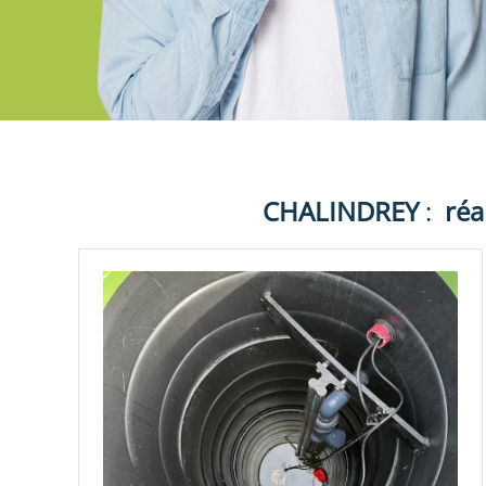
CHALINDREY
:
réa