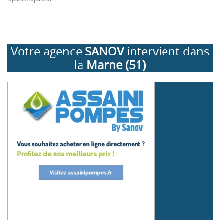
Votre agence
SANOV
intervient dans
la
Marne (51)