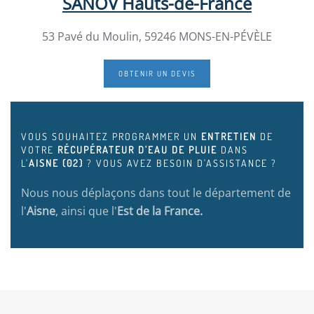
SANOV Hauts-de-France
53 Pavé du Moulin, 59246 MONS-EN-PÉVÈLE
OBTENIR UN DEVIS
VOUS SOUHAITEZ PROGRAMMER UN
ENTRETIEN
DE
VOTRE
RÉCUPÉRATEUR D'EAU DE PLUIE
DANS
L'
AISNE (02)
? VOUS AVEZ BESOIN D'ASSISTANCE ?
Nous nous déplaçons dans tout le département de
l'
Aisne
, ainsi que l'
Est de la France.