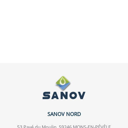
SANOV NORD
53 Pavé du Moulin, 59246 MONS-EN-PÉVÈLE